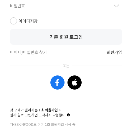
아이디저장
고객센터
기존 회원 로그인
아이디/비밀번호 찾기
회원가입
(주)스킨푸드
대표이사 천주혁
주소 : 서울특별시 언주로 541, 4층 스킨푸드
사업자등록번호 : 125-81-54503
통신사업자번호 : 제2023-서울강남-06725호
개인정보책임자 : 이세희
제휴문의 webmaster@theskinfood.com
마케팅제휴문의 sf_mkt@theskinfood.com
첫 구매가 빨라지는
1초 회원가입
⚡️
국내영업 문의 byeongwoo@theskinfood.com
살까 말까 고민하던 고객까지 막힘없이
해외영업 문의 overseas@theskinfood.com
THESKINFOOD도 이미
1초 회원가입
사용 중
copyrightⓒ2025 SKINFOOD. all rights reserved. Design by 디자인위브.