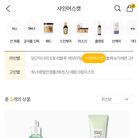
0
샤인머스캣
ALL
ONLY
etc.
전 제품
공식몰 단독
패드
스킨케어
마스크
클렌징
선케어
기타
라인별
당근
미나리
도토리
블루 캐모마일
샤인머스캣
블랙슈가
레몬그라
고민별
토너
에멀전
앰플/에센스/세럼
크림
미스트
총
3
개의 상품