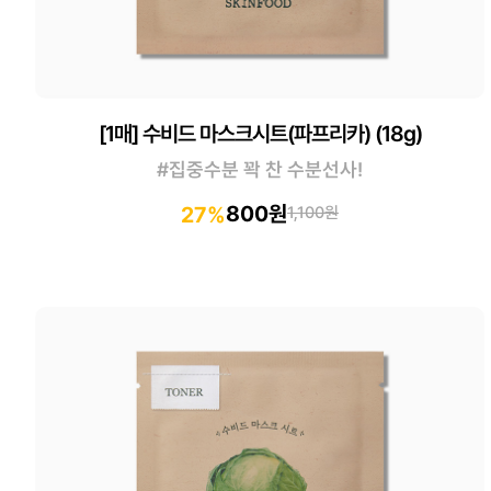
[1매] 수비드 마스크시트(파프리카) (18g)
#집중수분 꽉 찬 수분선사!
800원
27%
1,100원