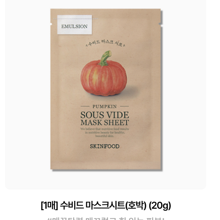
[1매] 수비드 마스크시트(호박) (20g)