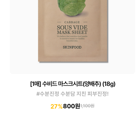
[1매] 수비드 마스크시트(양배추) (18g)
#수분진정 수분담 지친 피부진정!
800원
27%
1,100원