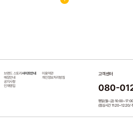
브랜드 스토리
사이트안내
이용약관
고객센터
매장안내
개인정보처리방침
공지사항
080-01
인재영입
평일(월~금) 10:00~17:0
(점심시간 11:20~12:20
1-54503
통신판매업신고:제2023-서울강남-06725호
개인정보책임자:이세희
제휴문의
web
마케팅제휴 문