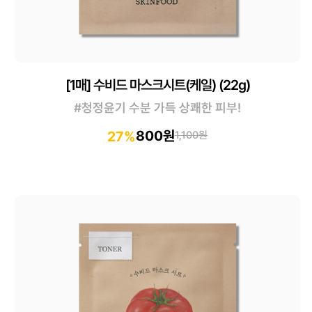
[1매] 수비드 마스크시트(케일) (22g)
#청정윤기 수분 가득 상쾌한 피부!
800원
27%
1,100원