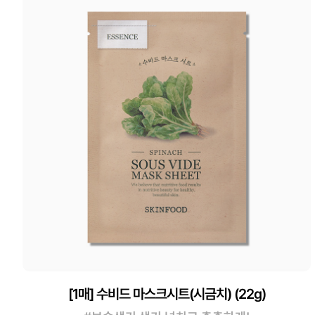
[1매] 수비드 마스크시트(시금치) (22g)