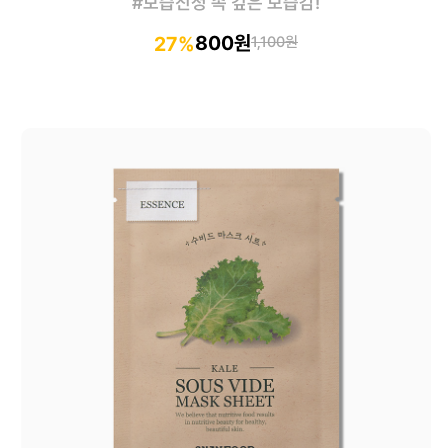
#보습진정 속 깊은 보습감!
800원
27%
1,100원