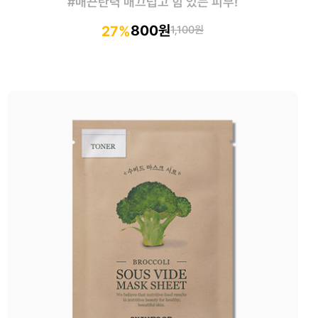
#매끈탄력 매끄럽고 힘 있는 피부!
800원
27%
1,100원