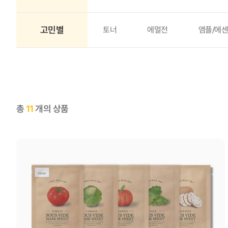
고민별
토너
에멀전
앰플/에센
총
11
개의 상품