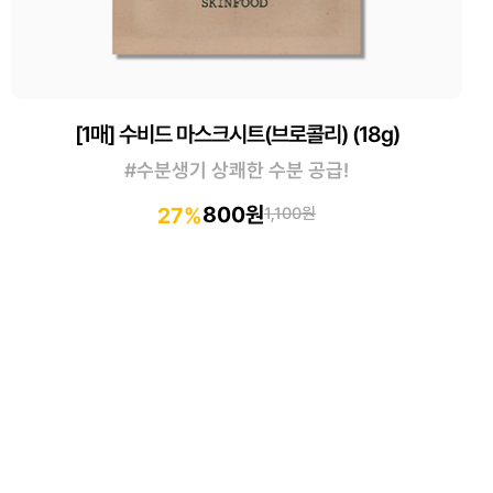
[1매] 수비드 마스크시트(브로콜리) (18g)
#수분생기 상쾌한 수분 공급!
800원
27%
1,100원