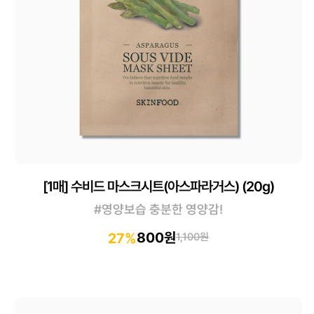
[1매] 수비드 마스크시트(아스파라거스) (20g)
#영양보습 충분한 영양감!
800원
27%
1,100원