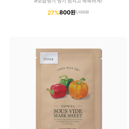
#보습생기 생기 넘치고 촉촉하게!
800원
27%
1,100원