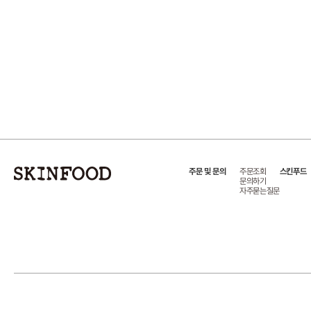
주문 및 문의
주문조회
스킨푸드
문의하기
자주묻는질문
상호:(주)스킨푸드
대표이사:천주혁
주소:서울특별시 언주로 541, 4층 스킨푸드
사업자번호:125-8
copyrightⓒ2025 SKINFOOD. all rights reserved. Design by 디자인위브.