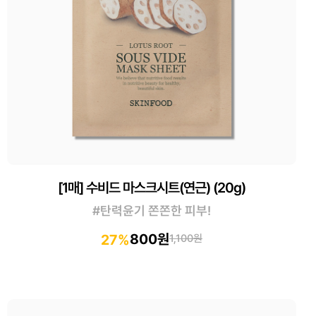
[1매] 수비드 마스크시트(연근) (20g)
#탄력윤기 쫀쫀한 피부!
800원
27%
1,100원