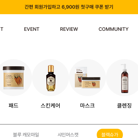
간편 회원가입하고 6,900원 첫구매 쿠폰 받기
카카오 플러스 친구 추가하고 3천원 할인쿠폰 받기
ST
EVENT
REVIEW
COMMUNITY
앱 다운로드 시 천원 중복 추가 할인
신규 회원 가입 시 쿠폰팩 & 즉시 사용 가능 적립금 지급!
패드
스킨케어
마스크
클렌징
블루 캐모마일
샤인머스캣
블랙슈가