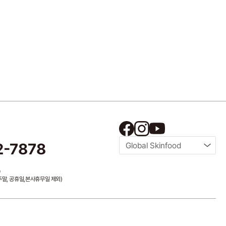
2-7878
Global Skinfood
0
/ 주말, 공휴일,본사휴무일 제외)
master@theskinfood.com
국내영업 문의
byeongwoo@theskinfood.com
의
sf_mkt@theskinfood.com
해외영업 문의
overseas@theskinfood.com