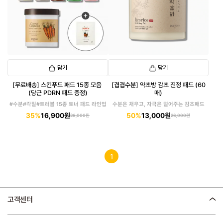
담기
담기
[무료배송] 스킨푸드 패드 15종 모음
[겹겹수분] 약초방 감초 진정 패드 (60
(당근 PDRN 패드 증정)
매)
#수분#각질#트러블 15종 토너 패드 라인업
수분은 채우고, 자극은 덜어주는 감초패드
35%
16,900원
50%
13,000원
26,000원
26,000원
1
고객센터