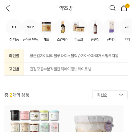
0
약초방
ALL
ONLY
etc.
전 제품
공식몰 단독
패드
스킨케어
마스크
클렌징
선케어
기타
라인별
당근
감자
미나리
블루
라이스
블랙슈가
아스파라거스
핑크자몽
고민별
진정
모공
수분
각질
안티에이징
브라이트닝
총
2
개의 상품