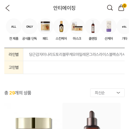
0
안티에이징
ALL
ONLY
etc.
전 제품
공식몰 단독
패드
스킨케어
마스크
클렌징
선케어
기타
라인별
당근
감자
미나리
도토리
블루캐모마일
레몬그라스
라이스
블랙슈가
샤
고민별
총
29
개의 상품