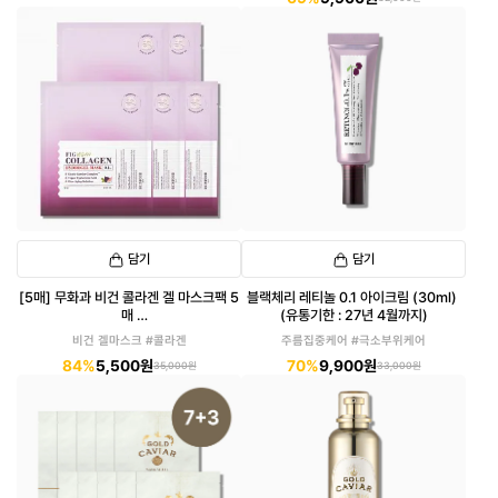
담기
담기
[5매] 무화과 비건 콜라겐 겔 마스크팩 5
블랙체리 레티놀 0.1 아이크림 (30ml)
매
(유통기한 : 27년 4월까지)
(유통기한 : 27년 2월까지)
비건 겔마스크 #콜라겐
주름집중케어 #극소부위케어
84%
5,500원
70%
9,900원
35,000원
33,000원