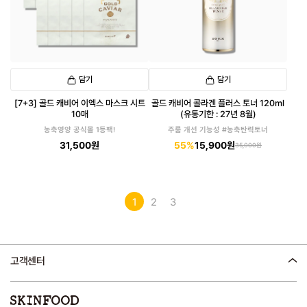
담기
담기
[7+3] 골드 캐비어 이엑스 마스크 시트
골드 캐비어 콜라겐 플러스 토너 120ml
10매
(유통기한 : 27년 8월)
농축영양 공식몰 1등팩!
주룸 개선 기능성 #농축탄력토너
31,500원
55%
15,900원
35,000원
1
2
3
고객센터