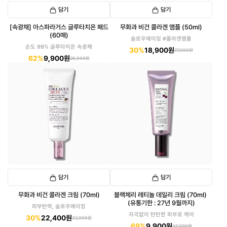
담기
담기
[속광채] 아스파라거스 글루타치온 패드
무화과 비건 콜라겐 앰플 (50ml)
(60매)
슬로우에이징 #콜라겐앰플
순도 99% 글루타치온 속광채
30%
18,900원
27,000원
62%
9,900원
26,000원
담기
담기
무화과 비건 콜라겐 크림 (70ml)
블랙체리 레티놀 데일리 크림 (70ml)
(유통기한 : 27년 9월까지)
피부탄력, 슬로우에이징
자극없이 탄탄한 피부로 케어
30%
22,400원
32,000원
69%
9,900원
32,000원