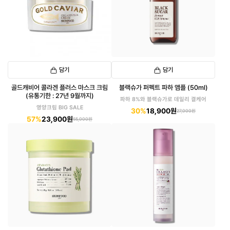
담기
담기
골드캐비어 콜라겐 플러스 마스크 크림
블랙슈가 퍼펙트 파하 앰플 (50ml)
(유통기한 : 27년 9월까지)
파하 8%와 블랙슈가로 데일리 결케어
영양크림 BIG SALE
30%
18,900원
27,000원
57%
23,900원
55,000원