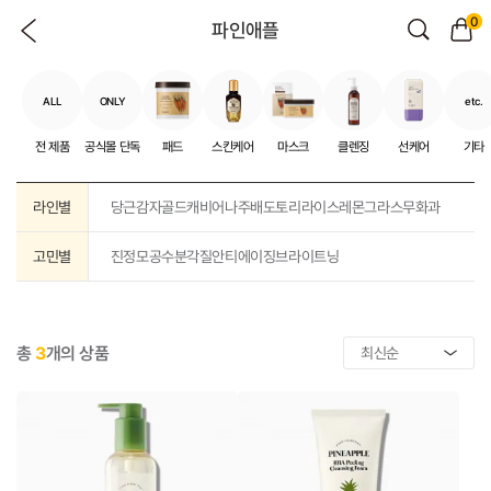
0
파인애플
ALL
ONLY
etc.
전 제품
공식몰 단독
패드
스킨케어
마스크
클렌징
선케어
기타
라인별
당근
감자
골드캐비어
나주배
도토리
라이스
레몬그라스
무화과
고민별
진정
모공
수분
각질
안티에이징
브라이트닝
총
3
개의 상품