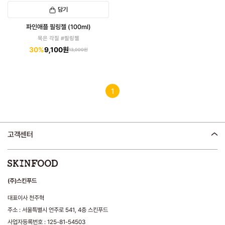
담기
파인애플 필링젤 (100ml)
묵은 각질 #필링젤
30%
9,100원
13,000원
1
고객센터
(주)스킨푸드
대표이사 천주혁
주소 : 서울특별시 언주로 541, 4층 스킨푸드
사업자등록번호 : 125-81-54503