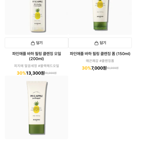
담기
담기
파인애플 바하 필링 클렌징 오일
파인애플 바하 필링 클렌징 폼 (150ml)
(200ml)
매끈쾌감 #클렌징폼
피지에 말끔세정 #블랙헤드오일
30%
7,000원
10,000원
30%
13,300원
19,000원