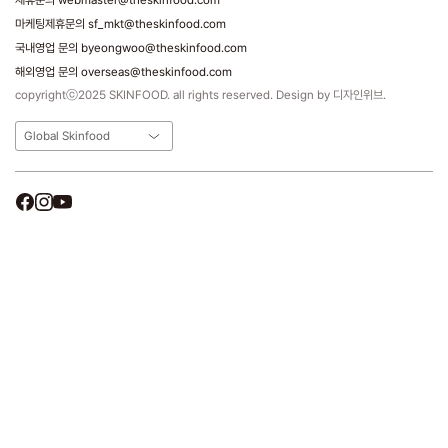
제휴문의 webmaster@theskinfood.com
마케팅제휴문의 sf_mkt@theskinfood.com
국내영업 문의 byeongwoo@theskinfood.com
해외영업 문의 overseas@theskinfood.com
copyrightⓒ2025 SKINFOOD. all rights reserved. Design by 디자인위브.
Global Skinfood