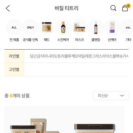
0
바질 티트리
ALL
ONLY
etc.
전 제품
공식몰 단독
패드
스킨케어
마스크
클렌징
선케어
기타
라인별
당근
감자
미나리
도토리
블루캐모마일
레몬그라스
라이스
블랙슈가
샤
고민별
총
6
개의 상품