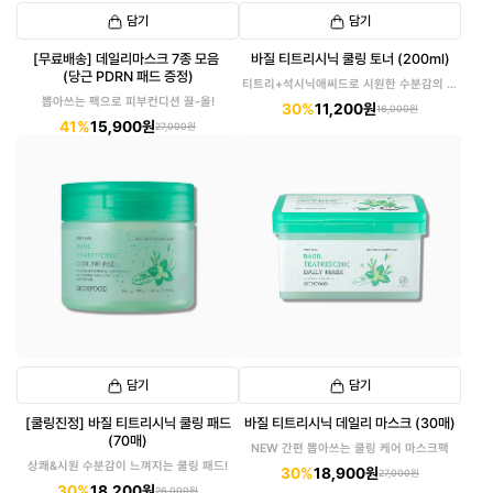
담기
담기
[무료배송] 데일리마스크 7종 모음
바질 티트리시닉 쿨링 토너 (200ml)
(당근 PDRN 패드 증정)
티트리+석시닉애씨드로 시원한 수분감의 쿨
링 토너!
뽑아쓰는 팩으로 피부컨디션 끌-올!
30%
11,200원
16,000원
41%
15,900원
27,000원
담기
담기
[쿨링진정] 바질 티트리시닉 쿨링 패드
바질 티트리시닉 데일리 마스크 (30매)
(70매)
NEW 간편 뽑아쓰는 쿨링 케어 마스크팩
상쾌&시원 수분감이 느껴지는 쿨링 패드!
30%
18,900원
27,000원
30%
18,200원
26,000원