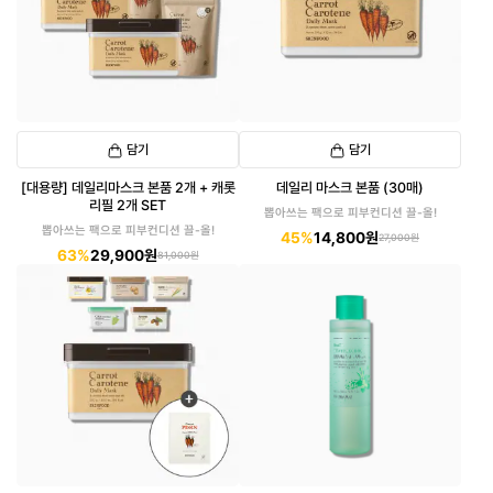
담기
담기
[대용량] 데일리마스크 본품 2개 + 캐롯
데일리 마스크 본품 (30매)
리필 2개 SET
뽑아쓰는 팩으로 피부컨디션 끌-올!
뽑아쓰는 팩으로 피부컨디션 끌-올!
45%
14,800원
27,000원
63%
29,900원
81,000원