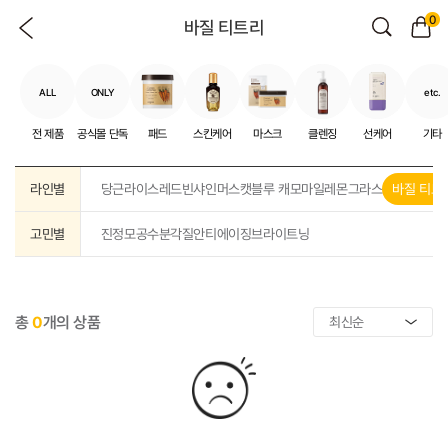
0
바질 티트리
ALL
ONLY
etc.
전 제품
공식몰 단독
패드
스킨케어
마스크
클렌징
선케어
기타
라인별
당근
라이스
레드빈
샤인머스캣
블루 캐모마일
레몬그라스
바질 티트
고민별
진정
모공
수분
각질
안티에이징
브라이트닝
총
0
개의 상품