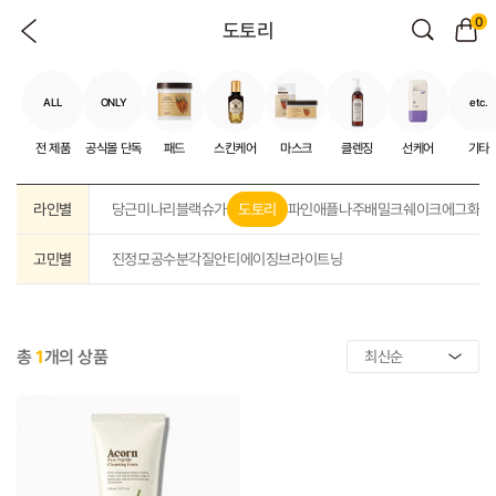
0
도토리
ALL
ONLY
etc.
전 제품
공식몰 단독
패드
스킨케어
마스크
클렌징
선케어
기타
라인별
당근
미나리
블랙슈가
도토리
파인애플
나주배
밀크쉐이크
에그화이
고민별
진정
모공
수분
각질
안티에이징
브라이트닝
총
1
개의 상품