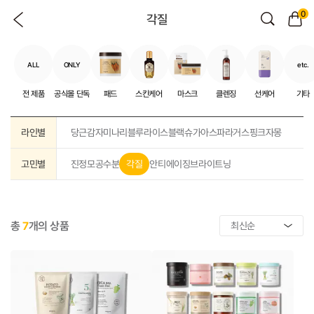
0
각질
ALL
ONLY
etc.
전 제품
공식몰 단독
패드
스킨케어
마스크
클렌징
선케어
기타
라인별
당근
감자
미나리
블루
라이스
블랙슈가
아스파라거스
핑크자몽
고민별
진정
모공
수분
각질
안티에이징
브라이트닝
총
7
개의 상품