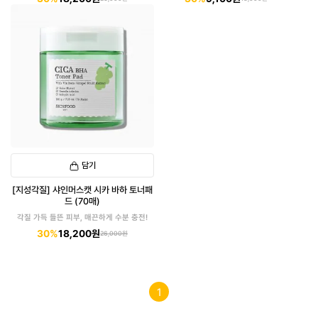
담기
[지성각질] 샤인머스캣 시카 바하 토너패
드 (70매)
각질 가득 들뜬 피부, 매끈하게 수분 충전!
30%
18,200원
26,000원
1