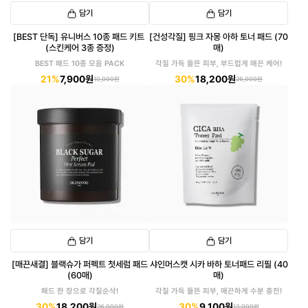
담기
담기
[BEST 단독] 유니버스 10종 패드 키트
[건성각질] 핑크 자몽 아하 토너 패드 (70
(스킨케어 3종 증정)
매)
BEST 패드 10종 모음 PACK
각질 가득 들뜬 피부, 부드럽게 매끈 케어!
21%
7,900원
30%
18,200원
10,000원
26,000원
담기
담기
[매끈새결] 블랙슈가 퍼펙트 첫세럼 패드
샤인머스캣 시카 바하 토너패드 리필 (40
(60매)
매)
패드 한 장으로 각질순삭!
각질 가득 들뜬 피부, 매끈하게 수분 충전!
30%
18,200원
30%
9,100원
26,000원
13,000원