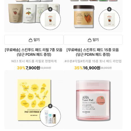
담기
담기
[무료배송] 스킨푸드 패드 리필 7종 모음
[무료배송] 스킨푸드 패드 15종 모음
(당근 PDRN 패드 증정)
(당근 PDRN 패드 증정)
NO.1 토너 패드를 리필로 현명하게
#수분#각질#트러블 15종 토너 패드 라인업
39%
7,900원
35%
16,900원
13,000원
26,000원