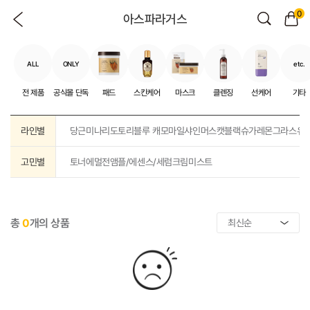
0
아스파라거스
ALL
ONLY
etc.
전 제품
공식몰 단독
패드
스킨케어
마스크
클렌징
선케어
기타
라인별
당근
미나리
도토리
블루 캐모마일
샤인머스캣
블랙슈가
레몬그라스
유
고민별
토너
에멀전
앰플/에센스/세럼
크림
미스트
총
0
개의 상품