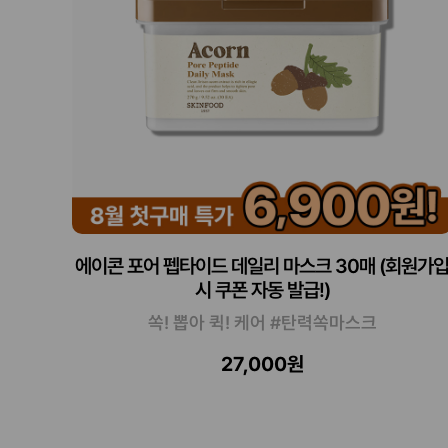
에이콘 포어 펩타이드 데일리 마스크 30매 (회원가
시 쿠폰 자동 발급!)
쏙! 뽑아 퀵! 케어 #탄력쏙마스크
27,000원