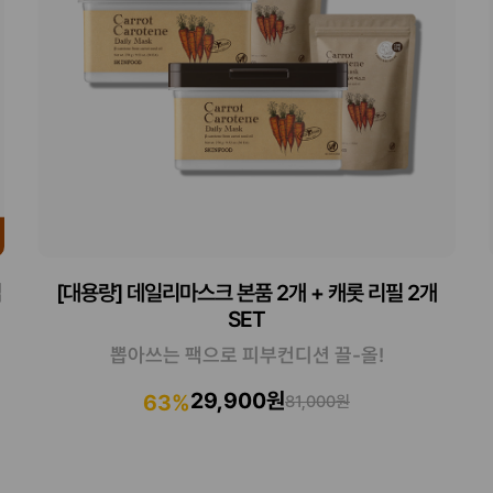
입
[대용량] 데일리마스크 본품 2개 + 캐롯 리필 2개
SET
뽑아쓰는 팩으로 피부컨디션 끌-올!
29,900원
63%
81,000원