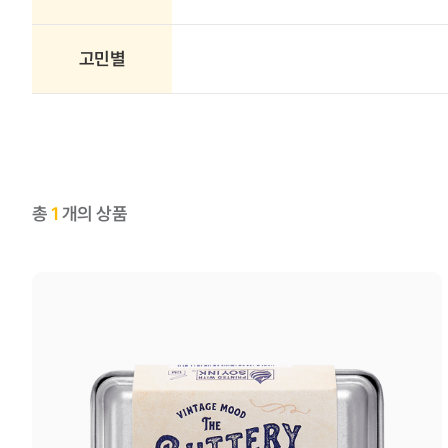
고민별
총
1
개의 상품