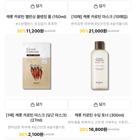
담기
담기
캐롯 카로틴 밸런싱 클렌징 폼 (150ml)
[10매] 캐롯 카로틴 마스크 (10매입)
#수분밸런스 당김없이 촉촉한
변덕심한 피부에 #당근진정 #솜이불시트
30%
11,200원
30%
21,000원
16,000원
30,000원
담기
담기
[1매] 캐롯 카로틴 마스크 (당근 마스크)
캐롯 카로틴 수딩 토너 (300ml)
(27ml)
피부결을 촉촉하고 고르게 가꿔주는 수분진정
토너
변덕심한 피부에 #당근진정 #솜이불시트
30%
16,800원
24,000원
30%
2,100원
3,000원