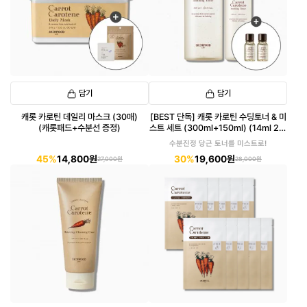
담기
담기
캐롯 카로틴 데일리 마스크 (30매)
[BEST 단독] 캐롯 카로틴 수딩토너 & 미
(캐롯패드+수분선 증정)
스트 세트 (300ml+150ml) (14ml 2개
단독 증정)
수분진정 당근 토너를 미스트로!
45%
14,800원
30%
19,600원
27,000원
28,000원