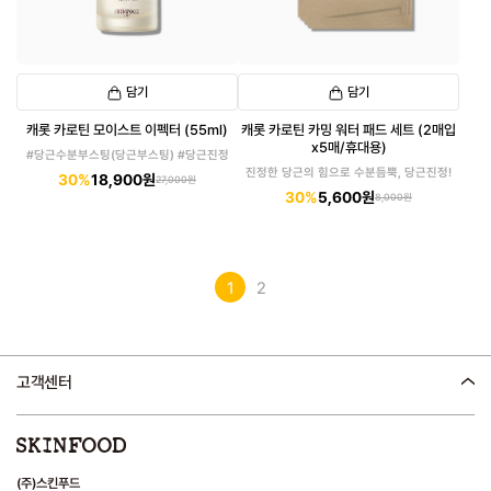
담기
담기
캐롯 카로틴 모이스트 이펙터 (55ml)
캐롯 카로틴 카밍 워터 패드 세트 (2매입
x5매/휴대용)
#당근수분부스팅(당근부스팅) #당근진정
진정한 당근의 힘으로 수분듬뿍, 당근진정!
30%
18,900원
27,000원
30%
5,600원
8,000원
1
2
고객센터
(주)스킨푸드