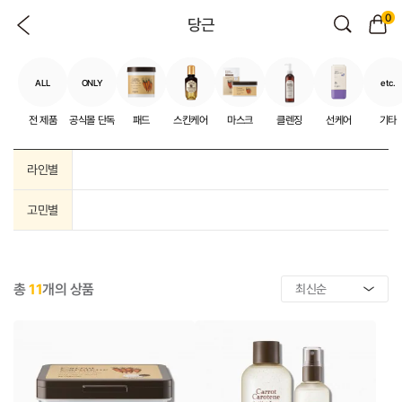
0
당근
ALL
ONLY
etc.
전 제품
공식몰 단독
패드
스킨케어
마스크
클렌징
선케어
기타
라인별
고민별
총
11
개의 상품