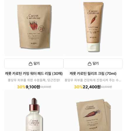
담기
담기
캐롯 카로틴 카밍 워터 패드 리필 (30매)
캐롯 카로틴 릴리프 크림 (70ml)
홍당무 피부를 위한 수분듬뿍, 당근진정!
홍당무 피부를 건강하게 진정시켜 주는 수분
크림
30%
9,100원
30%
22,400원
13,000원
32,000원