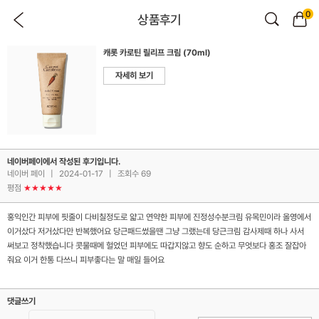
0
상품후기
캐롯 카로틴 릴리프 크림 (70ml)
자세히 보기
네이버페이에서 작성된 후기입니다.
네이버 페이
|
2024-01-17
|
조회수 69
평점
★★★★★
홍익인간 피부에 핏줄이 다비칠정도로 얇고 연약한 피부에 진정성수분크림 유목민이라 올영에서
이거샀다 저거샀다만 반복했어요 당근패드썼을땐 그냥 그랬는데 당근크림 감사제때 하나 사서
써보고 정착했습니다 콧물때메 헐었던 피부에도 따갑지않고 향도 순하고 무엇보다 홍조 잘잡아
줘요 이거 한통 다쓰니 피부좋다는 말 매일 들어요
댓글쓰기