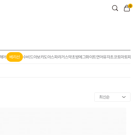
0
헤어
베리선
수비드
아보카도
아스파라거스
약초방
에그화이트
연어
유자
초코
토마토
파인