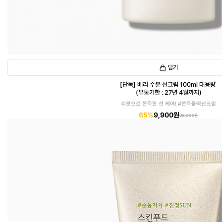
담기
[단독] 베리 수분 선크림 100ml 대용량
(유통기한 : 27년 4월까지)
수분으로 쫀득한 선 케어! #쫀득물떡선크림
65%
9,900원
28,000원