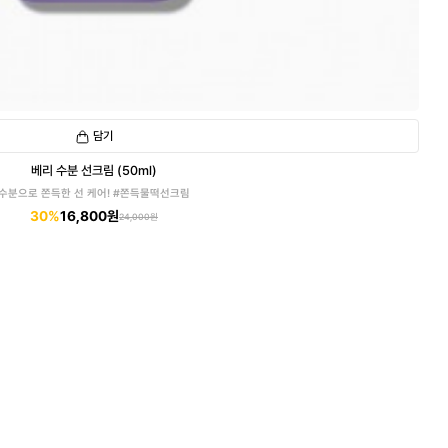
담기
베리 수분 선크림 (50ml)
수분으로 쫀득한 선 케어! #쫀득물떡선크림
30%
16,800원
24,000원