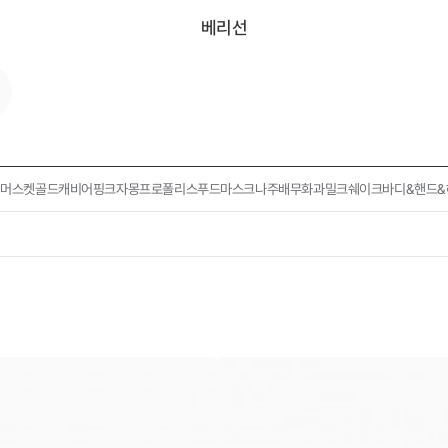
베리선
인머스켓
골드캐비어
핑크자몽
프로폴리스
푸드마스크
나주배
무화과
밀크쉐이크
바디&핸드&