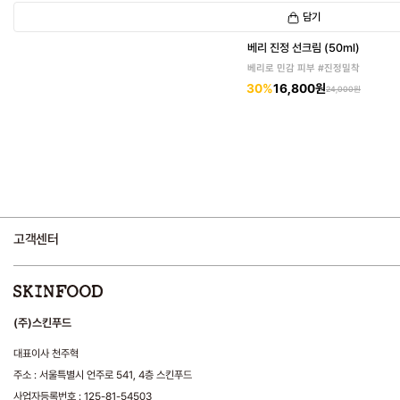
담기
베리 진정 선크림 (50ml)
베리로 민감 피부 #진정밀착
30%
16,800원
24,000원
고객센터
(주)스킨푸드
대표이사 천주혁
주소 : 서울특별시 언주로 541, 4층 스킨푸드
사업자등록번호 : 125-81-54503