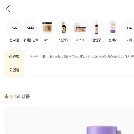
ALL
ONLY
etc.
전 제품
공식몰 단독
패드
스킨케어
마스크
클렌징
선케어
기타
라인별
당근
감자
미나리
도토리
블루캐모마일
레몬그라스
라이스
블랙슈가
샤
고민별
총
3
개의 상품