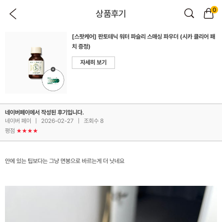
0
상품후기
[스팟케어] 판토테닉 워터 파슬리 스매싱 파우더 (시카 클리어 패
치 증정)
자세히 보기
네이버페이에서 작성된 후기입니다.
네이버 페이
|
2026-02-27
|
조회수 8
평점
★★★★
안에 있는 팁보다는 그냥 면봉으로 바르는게 더 낫네요