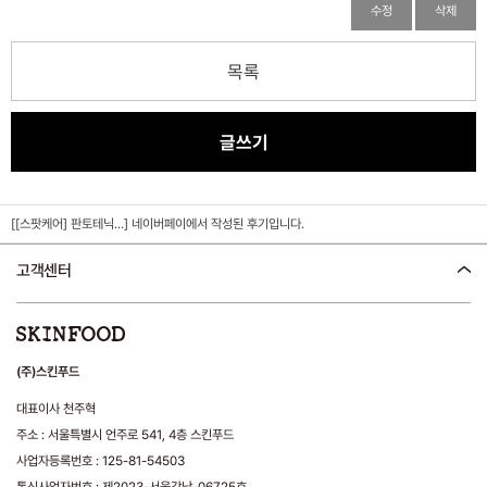
수정
삭제
목록
글쓰기
[[스팟케어] 판토테닉...]
네이버페이에서 작성된 후기입니다.
고객센터
(주)스킨푸드
대표이사 천주혁
주소 : 서울특별시 언주로 541, 4층 스킨푸드
사업자등록번호 : 125-81-54503
통신사업자번호 : 제2023-서울강남-06725호