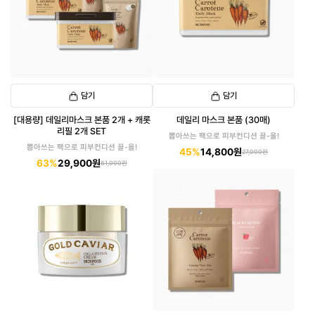
담기
담기
[대용량] 데일리마스크 본품 2개 + 캐롯
데일리 마스크 본품 (30매)
리필 2개 SET
뽑아쓰는 팩으로 피부컨디션 끌-올!
뽑아쓰는 팩으로 피부컨디션 끌-올!
45%
14,800원
27,000원
63%
29,900원
81,000원