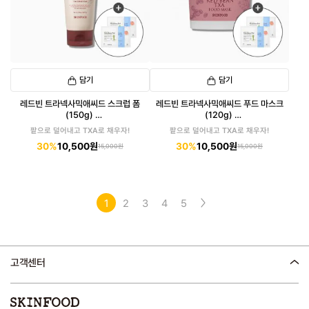
담기
담기
레드빈 트라넥사믹애씨드 스크럽 폼
레드빈 트라넥사믹애씨드 푸드 마스크
(150g)
(120g)
(패드 6매입 증정)
(패드 6매입 증정)
팥으로 덜어내고 TXA로 채우자!
팥으로 덜어내고 TXA로 채우자!
30%
10,500원
30%
10,500원
15,000원
15,000원
1
2
3
4
5
고객센터