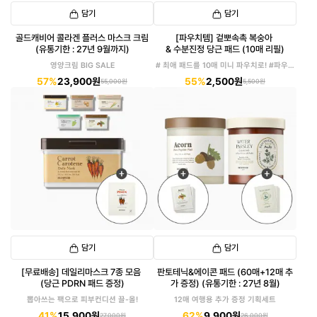
담기
담기
골드캐비어 콜라겐 플러스 마스크 크림
[파우치템] 겉뽀속촉 복숭아
(유통기한 : 27년 9월까지)
& 수분진정 당근 패드 (10매 리필)
영양크림 BIG SALE
# 최애 패드를 10매 미니 파우치로! #파우치
에 쏙!
57%
23,900원
55%
2,500원
55,000원
5,500원
담기
담기
[무료배송] 데일리마스크 7종 모음
판토테닉&에이콘 패드 (60매+12매 추
(당근 PDRN 패드 증정)
가 증정) (유통기한 : 27년 8월)
뽑아쓰는 팩으로 피부컨디션 끌-올!
12매 여행용 추가 증정 기획세트
41%
15,900원
62%
9,900원
27,000원
26,000원