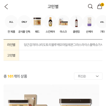
0
고민별
ALL
ONLY
etc.
전 제품
공식몰 단독
패드
스킨케어
마스크
클렌징
선케어
기타
라인별
당근
감자
미나리
도토리
블루캐모마일
레몬그라스
라이스
블랙슈가
샤
고민별
총
161
개의 상품