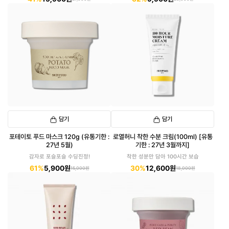
담기
담기
포테이토 푸드 마스크 120g (유통기한 :
로열허니 착한 수분 크림(100ml) [유통
27년 5월)
기한 : 27년 3월까지]
감자로 포슬포슬 수딩진정!
착한 성분만 담아 100시간 보습
61%
5,900원
30%
12,600원
15,000원
18,000원