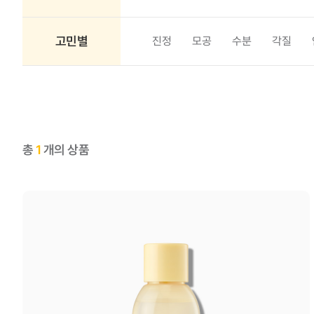
고민별
진정
모공
수분
각질
총
1
개의 상품