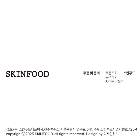
주문 및 문의
주문조회
스킨푸드
문의하기
자주묻는질문
상호:(주)스킨푸드
대표이사:천주혁
주소:서울특별시 언주로 541, 4층 스킨푸드
사업자번호:125-8
copyrightⓒ2025 SKINFOOD. all rights reserved. Design by 디자인위브.