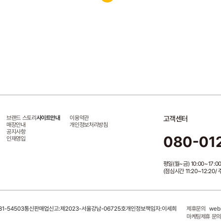
브랜드 스토리
사이트안내
이용약관
고객센터
매장안내
개인정보처리방침
공지사항
080-01
인재영입
평일(월~금) 10:00~17:0
(점심시간 11:20~12:20
1-54503
통신판매업신고:제2023-서울강남-06725호
개인정보책임자:이세희
제휴문의
web
마케팅제휴 문