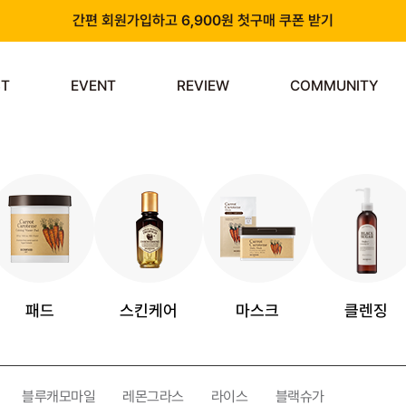
간편 회원가입하고 6,900원 첫구매 쿠폰 받기
카카오 플러스 친구 추가하고 3천원 할인쿠폰 받기
ST
EVENT
REVIEW
COMMUNITY
앱 다운로드 시 천원 중복 추가 할인
신규 회원 가입 시 쿠폰팩 & 즉시 사용 가능 적립금 지급!
패드
스킨케어
마스크
클렌징
블루캐모마일
레몬그라스
라이스
블랙슈가