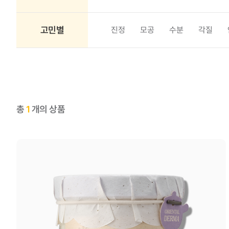
고민별
진정
모공
수분
각질
총
1
개의 상품