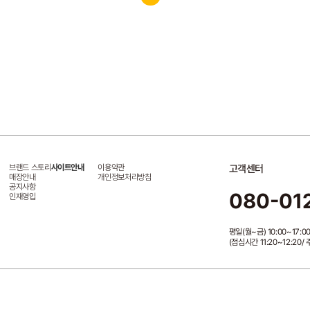
브랜드 스토리
사이트안내
이용약관
고객센터
매장안내
개인정보처리방침
공지사항
080-01
인재영입
평일(월~금) 10:00~17:0
(점심시간 11:20~12:20
1-54503
통신판매업신고:제2023-서울강남-06725호
개인정보책임자:이세희
제휴문의
web
마케팅제휴 문