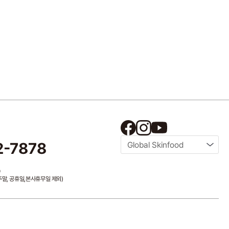
2-7878
Global Skinfood
0
/ 주말, 공휴일,본사휴무일 제외)
master@theskinfood.com
국내영업 문의
byeongwoo@theskinfood.com
의
sf_mkt@theskinfood.com
해외영업 문의
overseas@theskinfood.com