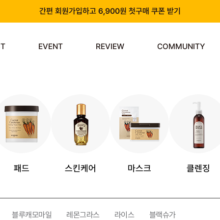
간편 회원가입하고 6,900원 첫구매 쿠폰 받기
카카오 플러스 친구 추가하고 3천원 할인쿠폰 받기
ST
EVENT
REVIEW
COMMUNITY
앱 다운로드 시 천원 중복 추가 할인
신규 회원 가입 시 쿠폰팩 & 즉시 사용 가능 적립금 지급!
패드
스킨케어
마스크
클렌징
블루캐모마일
레몬그라스
라이스
블랙슈가