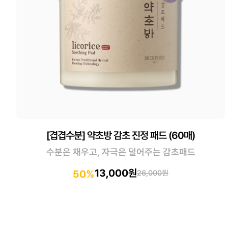
[겹겹수분] 약초방 감초 진정 패드 (60매)
수분은 채우고, 자극은 덜어주는 감초패드
13,000원
50%
26,000원