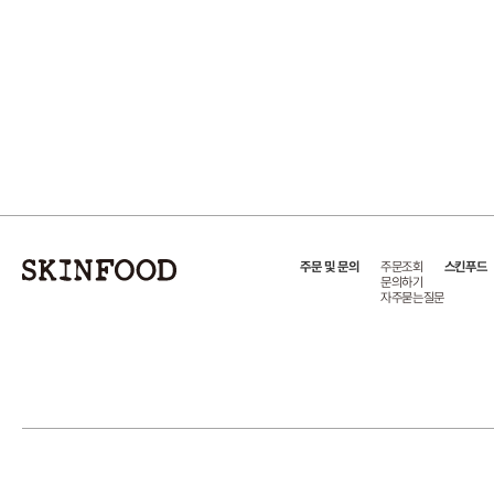
주문 및 문의
주문조회
스킨푸드
문의하기
자주묻는질문
상호:(주)스킨푸드
대표이사:천주혁
주소:서울특별시 언주로 541, 4층 스킨푸드
사업자번호:125-8
copyrightⓒ2025 SKINFOOD. all rights reserved. Design by 디자인위브.