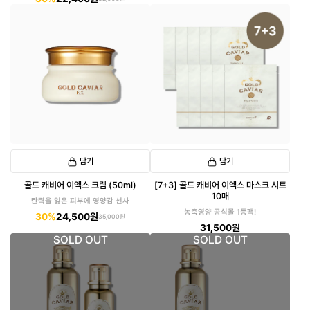
담기
담기
골드 캐비어 이엑스 크림 (50ml)
[7+3] 골드 캐비어 이엑스 마스크 시트
10매
탄력을 잃은 피부에 영양감 선사
농축영양 공식몰 1등팩!
30%
24,500원
35,000원
31,500원
SOLD OUT
SOLD OUT