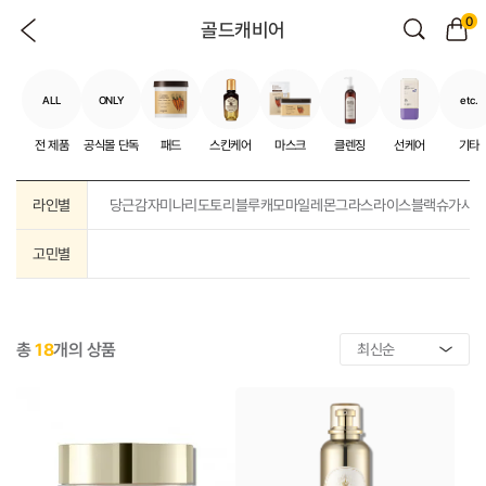
0
골드캐비어
ALL
ONLY
etc.
전 제품
공식몰 단독
패드
스킨케어
마스크
클렌징
선케어
기타
라인별
당근
감자
미나리
도토리
블루캐모마일
레몬그라스
라이스
블랙슈가
샤
고민별
총
18
개의 상품