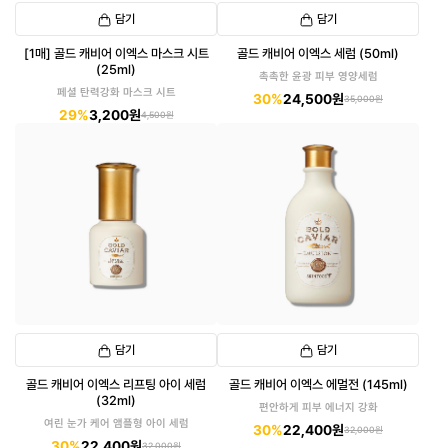
담기
담기
[1매] 골드 캐비어 이엑스 마스크 시트
골드 캐비어 이엑스 세럼 (50ml)
(25ml)
촉촉한 윤광 피부 영양세럼
페셜 탄력강화 마스크 시트
30%
24,500원
35,000원
29%
3,200원
4,500원
담기
담기
골드 캐비어 이엑스 리프팅 아이 세럼
골드 캐비어 이엑스 에멀전 (145ml)
(32ml)
편안하게 피부 에너지 강화
여린 눈가 케어 앰플형 아이 세럼
30%
22,400원
32,000원
30%
22,400원
32,000원