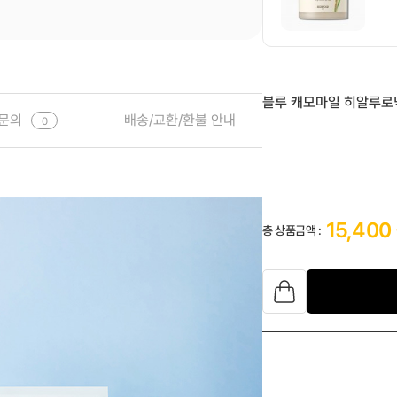

블루 캐모마일 히알루로닉
1
문의
배송/교환/환불 안내
0ml)
0
15,400
총 상품금액 :