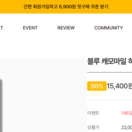
간편 회원가입하고 6,900원 첫구매 쿠폰 받기
카카오 플러스 친구 추가하고 3천원 할인쿠폰 받기
ST
EVENT
REVIEW
COMMUNITY
앱 다운로드 시 천원 중복 추가 할인
신규 회원 가입 시 쿠폰팩 & 즉시 사용 가능 적립금 지급!
블루 캐모마일 히
15,400
30%
이벤트
146
상품가
22,