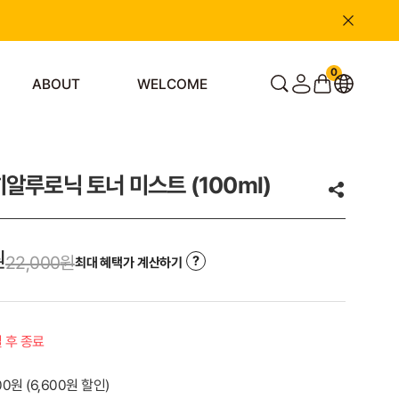
0
ABOUT
WELCOME
알루로닉 토너 미스트 (100ml)
원
22,000
원
최대 혜택가 계산하기
일 후 종료
000원
(
6,600
원 할인)