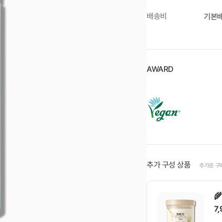
배송비
기본배
AWARD
추가 구성 상품
추가로 구

7