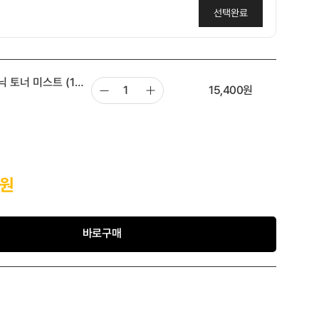
선택완료
함께구매템🩷당근&복숭아 패드 10매 지퍼 휴대용
 토너 미스트 (10
,900원
15,400
원
원
바로구매