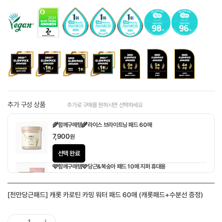
추가 구성 상품
추가로 구매를 원하시면 선택하세요
🌾함께구매템🌾라이스 브라이트닝 패드 60매
7,900
원
선택 완료
🩷함께구매템🩷당근&복숭아 패드 10매 지퍼 휴대용
1,900
원
[천만당근패드] 캐롯 카로틴 카밍 워터 패드 60매 (캐롯패드+수분선 증정)