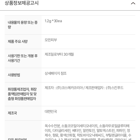
상품정보제공고시
1.2g *30ea
내용물의 용량 또는 중
량
모든피부
제품 주요 사양
제조일로부터 30개월
사용기한 또는 개봉 후
사용기간
상세페이지 참조
사용방법
제조자 : (주)코스메카코리아 / 제조판매업자 : (주)스킨푸드
화장품제조업자, 화장
품책임판매업자 및 맞
춤형 화장품판매업자
대한민국
제조국
옥수수전분, 소듐코코일이세티오네이트, 소듐라우로일글루타메
이트, 다이글리세린, 베타인, 알란토인, 말토덱스트린, 파파인, 정
제수, 향료, 황색산화철, 락토바이오닉애씨드, 부틸렌글라이콜, 수
모든 원료성분
크로오스, 1,2-헥산다이올, 적색산화철, 흑색산화철, 글라이신, 세