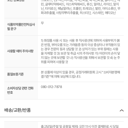
린, 글루타믹애씨드, 아스파틱애씨드, 류신, 알라닌, 라이신, 알지
닌, 타이로신, 페닐알라닌, 프롤린, 트레오닌, 발린, 아이소류신, 무
화과추출물, 사탕무뿌리추출물, 히스티딘, 시스테인, 메티오닌
무
식품의약품안전처심사
필 문구
1) 화장품 사용 시 또는 사용 후 직사광선에 의하여 사용부위가 붉
은 반점, 부어오름 또는 가려움증 등의 이상 증상이나 부작용이 있
는 경우 전문의 등과 상담할 것 2) 상처가 있는 부위 등에는 사용
사용할 때의 주의사항
을 자제할 것 3) 보관 및 취급 시의 주의사항 가) 어린이의 손이 닿
지 않는 곳에 보관할 것 나) 직사광선을 피해서 보관할 것 4) 눈 주
위를 피하여 사용할 것
본 상품에 이상이 있을 경우, 공정거래위원회 고시 “소비자분쟁해
품질보증기준
결기준”에 의해 보상해 드립니다.
080-012-7878
소비자상담 관련 전화
번호
배송/교환/반품
출고당일(주말 및 공휴일 제외) 오전 11시 이전 결제완료 시 당일