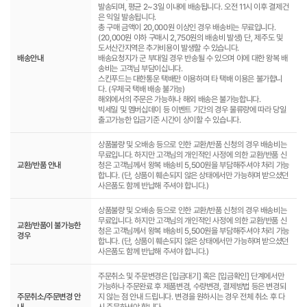
발송되며, 평균 2~3일 이내에 배송됩니다. 오전 11시 이후 결제건
은 익일 발송됩니다.
총 구매 금액이 20,000원 이상인 경우 배송비는 무료입니다.
(20,000원 이하 구매시 2,750원의 배송비 발생) 단, 제주도 및
도서산간지역은 추가비용이 발생할 수 있습니다.
배송안내
배송요청지가 군 부대일 경우 반송될 수 있으며 이에 대한 왕복 배
송비는 고객님 부담이십니다.
스킨푸드는 대한통운 택배만 이용하며 타 택배 이용은 불가합니
다. (우체국 택배 배송 불가능)
해외에서의 주문은 가능하나 해외 배송은 불가능합니다.
빅세일 및 멤버십데이 등 이벤트 기간의 경우 물류량에 따라 당일
출고가능한 입금기준 시간이 상이할 수 있습니다.
상품불량 및 오배송 등으로 인한 교환/반품 신청의 경우 배송비는
무료입니다. 하지만 고객님의 개인적인 사정에 의한 교환/반품 신
교환/반품 안내
청은 고객님께서 왕복 배송비 5,500원을 부담해주셔야 처리 가능
합니다. (단, 상품이 훼손되지 않은 상태에서만 가능하며 받으셨던
사은품도 함께 반납해 주셔야 합니다.)
상품불량 및 오배송 등으로 인한 교환/반품 신청의 경우 배송비는
무료입니다. 하지만 고객님의 개인적인 사정에 의한 교환/반품 신
교환/반품이 불가능한
청은 고객님께서 왕복 배송비 5,500원을 부담해주셔야 처리 가능
경우
합니다. (단, 상품이 훼손되지 않은 상태에서만 가능하며 받으셨던
사은품도 함께 반납해 주셔야 합니다.)
주문취소 및 주문변경은 [입금대기] 혹은 [입금확인] 단계에서만
가능하나 주문완료 후 제품변경, 수량변경, 결제방법 등은 변경되
주문취소/주문변경 안
지 않는 점 안내 드립니다. 변경을 원하시는 경우 전체 취소 후 다
내
시 주문하셔야 합니다.