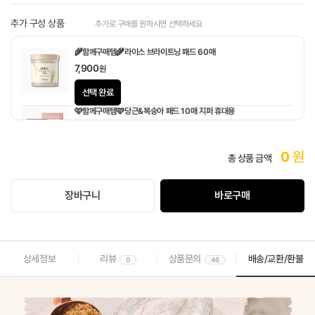
추가 구성 상품
추가로 구매를 원하시면 선택하세요
🌾함께구매템🌾라이스 브라이트닝 패드 60매
7,900
원
선택 완료
🩷함께구매템🩷당근&복숭아 패드 10매 지퍼 휴대용
1,900
원
0
원
총 상품 금액
장바구니
바로구매
상세정보
리뷰
상품문의
배송/교환/환불
0
46