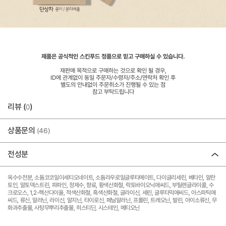
제품은 공식적인 스킨푸드 정품으로 믿고 구매하실 수 있습니다.
재판매 목적으로 구매하는 것으로 확인 될 경우,
ID에 관계없이 동일 주문자/수령자/주소/연락처 확인 후
별도의 안내없이 주문취소가 진행될 수 있는 점
참고 부탁드립니다
리뷰 (
)
0
상품문의
(46)
전성분
옥수수전분, 소듐코코일이세티오네이트, 소듐라우로일글루타메이트, 다이글리세린, 베타인, 알란
토인, 말토덱스트린, 파파인, 정제수, 향료, 황색산화철, 락토바이오닉애씨드, 부틸렌글라이콜, 수
크로오스, 1,2-헥산다이올, 적색산화철, 흑색산화철, 글라이신, 세린, 글루타믹애씨드, 아스파틱애
씨드, 류신, 알라닌, 라이신, 알지닌, 타이로신, 페닐알라닌, 프롤린, 트레오닌, 발린, 아이소류신, 무
화과추출물, 사탕무뿌리추출물, 히스티딘, 시스테인, 메티오닌