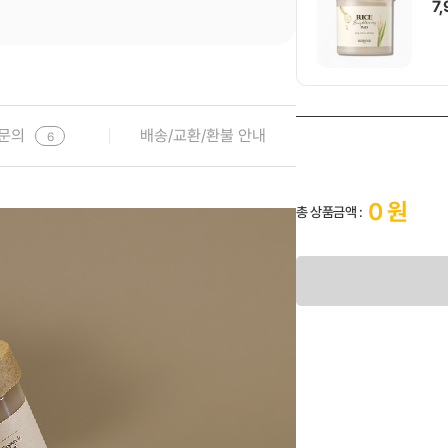
7
문의
배송/교환/환불 안내
6

1
0
원
총 상품금액 :