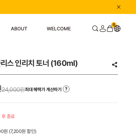
0
ABOUT
WELCOME
스 인리치 토너 (160ml)
원
24,000
원
최대 혜택가 계산하기
일 후 종료
000원
(
7,200
원 할인)