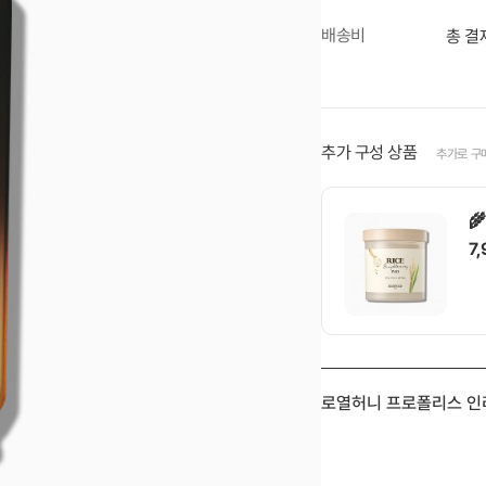
배송비
총 결
추가 구성 상품
추가로 구

7

로열허니 프로폴리스 인리치
1