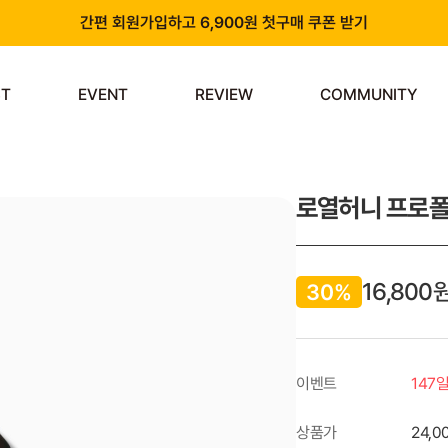
간편 회원가입하고 6,900원 첫구매 쿠폰 받기
카카오 플러스 친구 추가하고 3천원 할인쿠폰 받기
ST
EVENT
REVIEW
COMMUNITY
앱 다운로드 시 천원 중복 추가 할인
신규 회원 가입 시 쿠폰팩 & 즉시 사용 가능 적립금 지급!
로열허니 프로폴리
16,800
30%
이벤트
147
상품가
24,