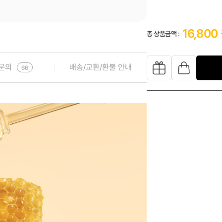
16,800
총 상품금액 :
문의
배송/교환/환불 안내
66