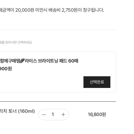
제금액이 20,000원 미만시 배송비 2,750원이 청구됩니다.
매를 원하시면 선택하세요
함께구매템🌾라이스 브라이트닝 패드 60매
,900원
선택완료
함께구매템🩷당근&복숭아 패드 10매 지퍼 휴대용
 토너 (160ml)
,900원
16,800
원