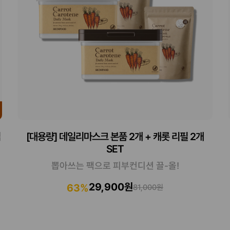
입
[대용량] 데일리마스크 본품 2개 + 캐롯 리필 2개
SET
뽑아쓰는 팩으로 피부컨디션 끌-올!
29,900원
63%
81,000원