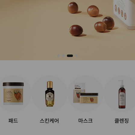
패드
스킨케어
마스크
클렌징