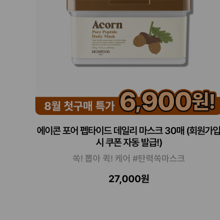
에이콘 포어 펩타이드 데일리 마스크 30매 (회원가
시 쿠폰 자동 발급!)
쏙! 뽑아 퀵! 케어 #탄력쏙마스크
27,000원