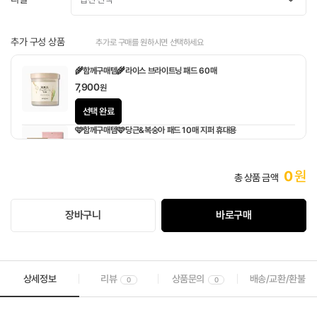
추가 구성 상품
추가로 구매를 원하시면 선택하세요
🌾함께구매템🌾라이스 브라이트닝 패드 60매
7,900
원
선택 완료
🩷함께구매템🩷당근&복숭아 패드 10매 지퍼 휴대용
1,900
원
0
원
총 상품 금액
장바구니
바로구매
상세정보
리뷰
상품문의
배송/교환/환불
0
0