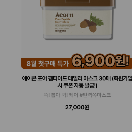
에이콘 포어 펩타이드 데일리 마스크 30매 (회원가
시 쿠폰 자동 발급!)
쏙! 뽑아 퀵! 케어 #탄력쏙마스크
27,000원