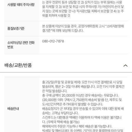
는 경우 전문의 등과 상담할 것 2) 상처가 있는 부위 등에는 사용
사용할 때의 주의사항
을 자제할 것 3) 보관 및 취급 시의 주의사항 가) 어린이의 손이 닿
지 않는 곳에 보관할 것 나) 직사광선을 피해서 보관할 것 4) 눈 주
위를 피하여 사용할 것
본 상품에 이상이 있을 경우, 공정거래위원회 고시 “소비자분쟁해
품질보증기준
결기준”에 의해 보상해 드립니다.
080-012-7878
소비자상담 관련 전화
번호
배송/교환/반품
출고당일(주말 및 공휴일 제외) 오전 11시 이전 결제완료 시 당일
발송되며, 평균 2~3일 이내에 배송됩니다. 오전 11시 이후 결제건
은 익일 발송됩니다.
총 구매 금액이 20,000원 이상인 경우 배송비는 무료입니다.
(20,000원 이하 구매시 2,750원의 배송비 발생) 단, 제주도 및
도서산간지역은 추가비용이 발생할 수 있습니다.
배송안내
배송요청지가 군 부대일 경우 반송될 수 있으며 이에 대한 왕복 배
송비는 고객님 부담이십니다.
스킨푸드는 대한통운 택배만 이용하며 타 택배 이용은 불가합니
다. (우체국 택배 배송 불가능)
해외에서의 주문은 가능하나 해외 배송은 불가능합니다.
빅세일 및 멤버십데이 등 이벤트 기간의 경우 물류량에 따라 당일