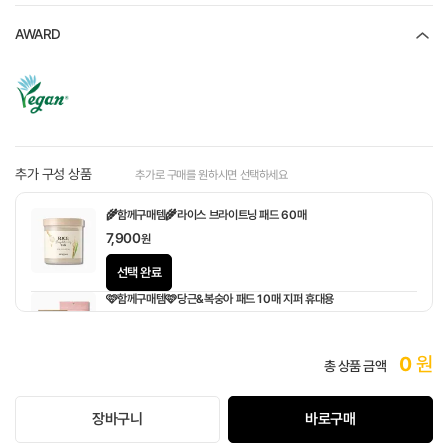
AWARD
추가 구성 상품
추가로 구매를 원하시면 선택하세요
🌾함께구매템🌾라이스 브라이트닝 패드 60매
7,900
원
선택 완료
🩷함께구매템🩷당근&복숭아 패드 10매 지퍼 휴대용
1,900
원
0
원
총 상품 금액
장바구니
바로구매