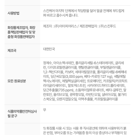
스킨케어 마지막 단계에서 적당량을 덜어 얼굴 전체에 부드럽게
사용방법
펴 바르고 흡수시켜 줍니다.
제조자 : (주)아이피어리스 / 제조판매업자 : (주)스킨푸드
화장품제조업자, 화장
품책임판매업자 및 맞
춤형 화장품판매업자
대한민국
제조국
정제수, 아이소헥사데칸, 폴리글리세릴-6스테아레이트, 글리세
린, 다이프로필렌글라이콜, 펜틸렌글라이콜, 부틸렌글라이콜,
1,2-헥산다이올, 카보머, 세테아릴알코올, 폴리글리세릴-6베헤네
이트, 당근씨오일(3,000 ppm, 베타-카로틴 127 ng), 세틸에틸
모든 원료성분
헥사노에이트, 에틸헥실글리세린, 트로메타민, 카프릴릭/카프릭트
라이글리세라이드, 말토덱스트린, 사카라이드하이드롤리세이트,
당근추출물(735 ppm), 소듐하이알루로네이트, 베타-글루칸, 알
란토인, 올리브오일, 광곽향오일, 라반딘오일, 살비아오일, 불가리
스쑥오일, 오렌지껍질오일, 미역추출물, 카프릴릴글라이콜
무
식품의약품안전처심사
필 문구
1) 화장품 사용 시 또는 사용 후 직사광선에 의하여 사용부위가 붉
은 반점, 부어오름 또는 가려움증 등의 이상 증상이나 부작용이 있