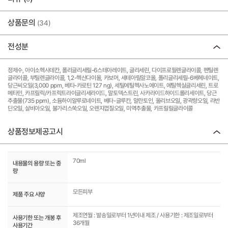
상품문의
(34)
전성분
정제수, 아이소헥사데칸, 폴리글리세릴-6스테아레이트, 글리세린, 다이프로필렌글라이콜, 펜틸렌
글라이콜, 부틸렌글라이콜, 1,2-헥산다이올, 카보머, 세테아릴알코올, 폴리글리세릴-6베헤네이트,
당근씨오일(3,000 ppm, 베타-카로틴 127 ng), 세틸에틸헥사노에이트, 에틸헥실글리세린, 트로
메타민, 카프릴릭/카프릭트라이글리세라이드, 말토덱스트린, 사카라이드하이드롤리세이트, 당근
추출물(735 ppm), 소듐하이알루로네이트, 베타-글루칸, 알란토인, 올리브오일, 광곽향오일, 라반
딘오일, 살비아오일, 불가리스쑥오일, 오렌지껍질오일, 미역추출물, 카프릴릴글라이콜
상품정보제공고시
70ml
내용물의 용량 또는 중
량
모든피부
제품 주요 사양
제조연월 : 발송일로부터 1년이내 제조 / 사용기한 : 제조일로부터
사용기한 또는 개봉 후
36개월
사용기간