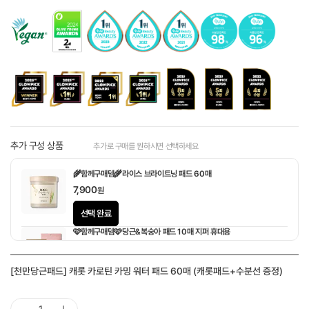
추가 구성 상품
추가로 구매를 원하시면 선택하세요
🌾함께구매템🌾라이스 브라이트닝 패드 60매
7,900
원
선택 완료
🩷함께구매템🩷당근&복숭아 패드 10매 지퍼 휴대용
1,900
원
[천만당근패드] 캐롯 카로틴 카밍 워터 패드 60매 (캐롯패드+수분선 증정)