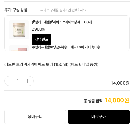
추가 구성 상품
추가로 구매를 원하시면 선택하세요
🌾함께구매템🌾라이스 브라이트닝 패드 60매
7,900
원
선택 완료
🩷함께구매템🩷당근&복숭아 패드 10매 지퍼 휴대용
1,900
원
레드빈 트라넥사믹애씨드 토너 (150ml) (패드 6매입 증정)
14,000
원
14,000
원
총 상품 금액
장바구니
바로구매