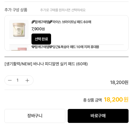
추가 구성 상품
추가로 구매를 원하시면 선택하세요
🌾함께구매템🌾라이스 브라이트닝 패드 60매
7,900
원
선택 완료
🩷함께구매템🩷당근&복숭아 패드 10매 지퍼 휴대용
1,900
원
[생기활력/NEW] 바나나 피디알엔 실키 패드 (60매)
18,200
원
18,200
원
총 상품 금액
장바구니
바로구매