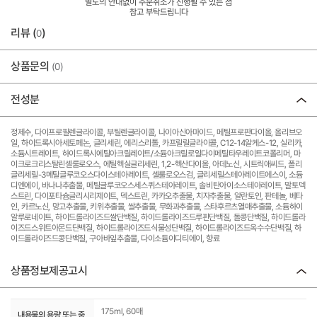
별도의 안내없이 주문취소가 진행될 수 있는 점
참고 부탁드립니다
리뷰 (
)
0
상품문의
(0)
전성분
정제수, 다이프로필렌글라이콜, 부틸렌글라이콜, 나이아신아마이드, 메틸프로판다이올, 올리브오
일, 하이드록시아세토페논, 글리세린, 에리스리톨, 카프릴릴글라이콜, C12-14알케스-12, 실리카,
소듐시트레이트, 하이드록시에틸아크릴레이트/소듐아크릴로일다이메틸타우레이트코폴리머, 마
이크로크리스탈린셀룰로오스, 에틸헥실글리세린, 1,2-헥산다이올, 아데노신, 시트릭애씨드, 폴리
글리세릴-3메틸글루코오스다이스테아레이트, 셀룰로오스검, 글리세릴스테아레이트에스이, 소듐
디엔에이, 바나나추출물, 메틸글루코오스세스퀴스테아레이트, 솔비탄아이소스테아레이트, 말토덱
스트린, 다이포타슘글리시리제이트, 덱스트린, 카카오추출물, 치자추출물, 알란토인, 판테놀, 베타
인, 카르노신, 망고추출물, 키위추출물, 쌀추출물, 무화과추출물, 스타후르츠열매추출물, 소듐하이
알루로네이트, 하이드롤라이즈드쌀단백질, 하이드롤라이즈드루핀단백질, 돌콩단백질, 하이드롤라
이즈드스위트아몬드단백질, 하이드롤라이즈드식물성단백질, 하이드롤라이즈드옥수수단백질, 하
이드롤라이즈드콩단백질, 구아바잎추출물, 다이소듐이디티에이, 향료
상품정보제공고시
175ml, 60매
내용물의 용량 또는 중