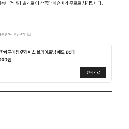
송비 정책과 별개로 이 상품만 배송비가 무료로 처리됩니다.
매를 원하시면 선택하세요
함께구매템🌾라이스 브라이트닝 패드 60매
,900원
선택완료
함께구매템🩷당근&복숭아 패드 10매 지퍼 휴대용
,900원