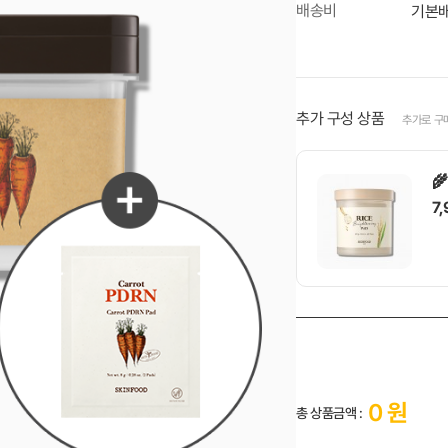
배송비
기본배
추가 구성 상품
추가로 구

7

1
0
원
총 상품금액 :