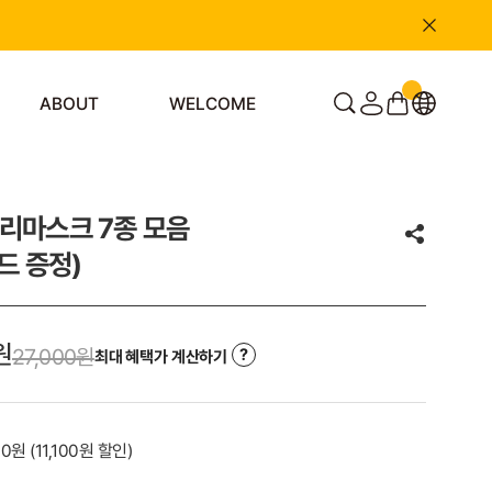
ABOUT
WELCOME
일리마스크 7종 모음
드 증정)
원
27,000원
최대 혜택가 계산하기
00원
(
11,100
원 할인)