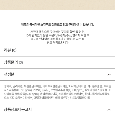
제품은 공식적인 스킨푸드 정품으로 믿고 구매하실 수 있습니다.
재판매 목적으로 구매하는 것으로 확인 될 경우,
ID에 관계없이 동일 주문자/수령자/주소/연락처 확인 후
별도의 안내없이 주문취소가 진행될 수 있는 점
참고 부탁드립니다
리뷰 (
)
0
상품문의
(0)
전성분
정제수, 글리세린, 부틸렌글라이콜, 다이프로필렌글라이콜, 1,2-헥산다이올, 쇠비름추출물, 프로폴
리스추출물(6,316 ppm), 카보머, 알지닌, 로얄젤리추출물(1,000 ppm), 락토바실러스발효물, 효
모발효물, 꿀추출물(500 ppm), 펜틸렌글라이콜, 소듐하이알루로네이트, 하이드록시에틸셀룰로
오스, 다이소듐이디티에이, 에틸헥실글리세린, 베타-글루칸, 카프릴릴글라이콜
상품정보제공고시