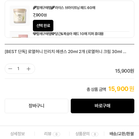
🌾함께구매템🌾라이스 브라이트닝 패드 60매
7,900
원
선택 완료
🩷함께구매템🩷당근&복숭아 패드 10매 지퍼 휴대용
1,900
원
[BEST 단독] 로열허니 인리치 에센스 20ml 2개 (로열허니 크림 30ml 증
정)
15,900
원
15,900
원
총 상품 금액
장바구니
바로구매
상세정보
리뷰
상품문의
배송/교환/환불
0
0