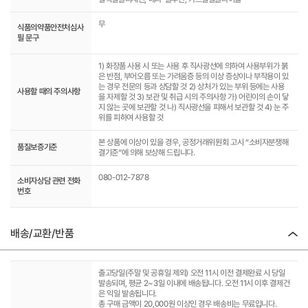
무
식품의약품안전처심사
필 문구
1) 화장품 사용 시 또는 사용 후 직사광선에 의하여 사용부위가 붉
은 반점, 부어오름 또는 가려움증 등의 이상 증상이나 부작용이 있
는 경우 전문의 등과 상담할 것 2) 상처가 있는 부위 등에는 사용
사용할 때의 주의사항
을 자제할 것 3) 보관 및 취급 시의 주의사항 가) 어린이의 손이 닿
지 않는 곳에 보관할 것 나) 직사광선을 피해서 보관할 것 4) 눈 주
위를 피하여 사용할 것
본 상품에 이상이 있을 경우, 공정거래위원회 고시 “소비자분쟁해
품질보증기준
결기준”에 의해 보상해 드립니다.
080-012-7878
소비자상담 관련 전화
번호
배송/교환/반품
출고당일(주말 및 공휴일 제외) 오전 11시 이전 결제완료 시 당일
발송되며, 평균 2~3일 이내에 배송됩니다. 오전 11시 이후 결제건
은 익일 발송됩니다.
총 구매 금액이 20,000원 이상인 경우 배송비는 무료입니다.