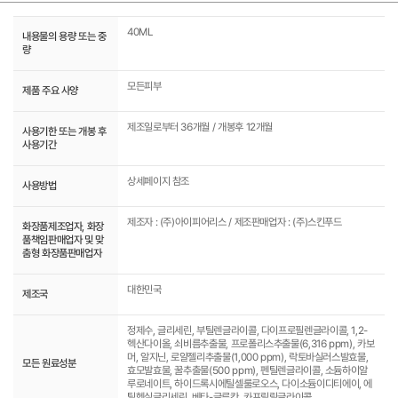
40ML
내용물의 용량 또는 중
량
모든피부
제품 주요 사양
제조일로부터 36개월 / 개봉후 12개월
사용기한 또는 개봉 후
사용기간
상세페이지 참조
사용방법
제조자 : (주)아이피어리스 / 제조판매업자 : (주)스킨푸드
화장품제조업자, 화장
품책임판매업자 및 맞
춤형 화장품판매업자
대한민국
제조국
정제수, 글리세린, 부틸렌글라이콜, 다이프로필렌글라이콜, 1,2-
헥산다이올, 쇠비름추출물, 프로폴리스추출물(6,316 ppm), 카보
머, 알지닌, 로얄젤리추출물(1,000 ppm), 락토바실러스발효물,
모든 원료성분
효모발효물, 꿀추출물(500 ppm), 펜틸렌글라이콜, 소듐하이알
루로네이트, 하이드록시에틸셀룰로오스, 다이소듐이디티에이, 에
틸헥실글리세린, 베타-글루칸, 카프릴릴글라이콜