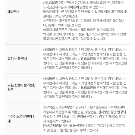
(20,000원 이하 구매시 2,750원의 배송비 발생) 단, 제주도 및
도서산간지역은 추가비용이 발생할 수 있습니다.
배송안내
배송요청지가 군 부대일 경우 반송될 수 있으며 이에 대한 왕복 배
송비는 고객님 부담이십니다.
스킨푸드는 대한통운 택배만 이용하며 타 택배 이용은 불가합니
다. (우체국 택배 배송 불가능)
해외에서의 주문은 가능하나 해외 배송은 불가능합니다.
빅세일 및 멤버십데이 등 이벤트 기간의 경우 물류량에 따라 당일
출고가능한 입금기준 시간이 상이할 수 있습니다.
상품불량 및 오배송 등으로 인한 교환/반품 신청의 경우 배송비는
무료입니다. 하지만 고객님의 개인적인 사정에 의한 교환/반품 신
교환/반품 안내
청은 고객님께서 왕복 배송비 5,500원을 부담해주셔야 처리 가능
합니다. (단, 상품이 훼손되지 않은 상태에서만 가능하며 받으셨던
사은품도 함께 반납해 주셔야 합니다.)
상품불량 및 오배송 등으로 인한 교환/반품 신청의 경우 배송비는
무료입니다. 하지만 고객님의 개인적인 사정에 의한 교환/반품 신
교환/반품이 불가능한
청은 고객님께서 왕복 배송비 5,500원을 부담해주셔야 처리 가능
경우
합니다. (단, 상품이 훼손되지 않은 상태에서만 가능하며 받으셨던
사은품도 함께 반납해 주셔야 합니다.)
주문취소 및 주문변경은 [입금대기] 혹은 [입금확인] 단계에서만
가능하나 주문완료 후 제품변경, 수량변경, 결제방법 등은 변경되
주문취소/주문변경 안
지 않는 점 안내 드립니다. 변경을 원하시는 경우 전체 취소 후 다
내
시 주문하셔야 합니다.
[배송준비중]단계는 물류센터에서 포장이 완료된 상태로 주문취
소 및 변경이 불가한 점 양해 부탁 드립니다.