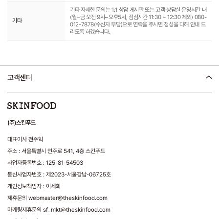
기타 자세한 문의는 1:1 상담 게시판 또는 고객 상담실 운영시간 내
(월~금 오전 9시~오후5시, 점심시간 11:30 ~ 12:30 제외) 080-
기타
012-7878(수신자 부담)으로 연락을 주시면 정성을 다해 안내 드
리도록 하겠습니다.
고객센터
(주)스킨푸드
대표이사 천주혁
주소 : 서울특별시 언주로 541, 4층 스킨푸드
사업자등록번호 : 125-81-54503
통신사업자번호 : 제2023-서울강남-06725호
개인정보책임자 : 이세희
제휴문의 webmaster@theskinfood.com
마케팅제휴문의 sf_mkt@theskinfood.com