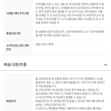
1) 화장품 사용 시 또는 사용 후 직사광선에 의하여 사용부위가 붉
은 반점, 부어오름 또는 가려움증 등의 이상 증상이나 부작용이 있
는 경우 전문의 등과 상담할 것 2) 상처가 있는 부위 등에는 사용
사용할 때의 주의사항
을 자제할 것 3) 보관 및 취급 시의 주의사항 가) 어린이의 손이 닿
지 않는 곳에 보관할 것 나) 직사광선을 피해서 보관할 것 4) 눈 주
위를 피하여 사용할 것
본 상품에 이상이 있을 경우, 공정거래위원회 고시 “소비자분쟁해
품질보증기준
결기준”에 의해 보상해 드립니다.
080-012-7878
소비자상담 관련 전화
번호
배송/교환/반품
출고당일(주말 및 공휴일 제외) 오전 11시 이전 결제완료 시 당일
발송되며, 평균 2~3일 이내에 배송됩니다. 오전 11시 이후 결제건
은 익일 발송됩니다.
총 구매 금액이 20,000원 이상인 경우 배송비는 무료입니다.
(20,000원 이하 구매시 2,750원의 배송비 발생) 단, 제주도 및
도서산간지역은 추가비용이 발생할 수 있습니다.
배송안내
배송요청지가 군 부대일 경우 반송될 수 있으며 이에 대한 왕복 배
송비는 고객님 부담이십니다.
스킨푸드는 대한통운 택배만 이용하며 타 택배 이용은 불가합니