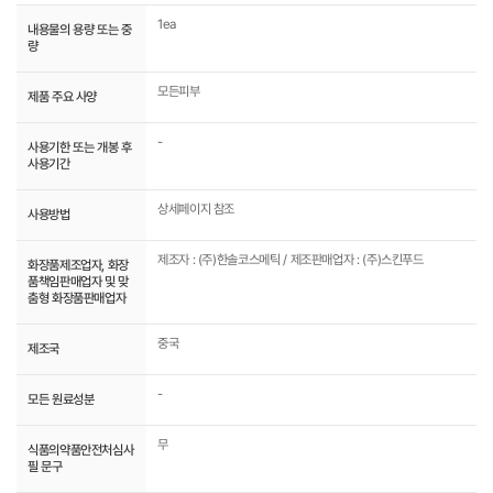
1ea
내용물의 용량 또는 중
량
모든피부
제품 주요 사양
-
사용기한 또는 개봉 후
사용기간
상세페이지 참조
사용방법
제조자 : (주)한솔코스메틱 / 제조판매업자 : (주)스킨푸드
화장품제조업자, 화장
품책임판매업자 및 맞
춤형 화장품판매업자
중국
제조국
-
모든 원료성분
무
식품의약품안전처심사
필 문구