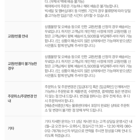
다. (우체국 택배 배송 불가능)
해외에서의 주문은 가능하나 해외 배송은 불가능합니다.
빅세일 및 멤버십데이 등 이벤트 기간의 경우 물류량에 따라 당일
출고가능한 입금기준 시간이 상이할 수 있습니다.
상품불량 및 오배송 등으로 인한 교환/반품 신청의 경우 배송비는
무료입니다. 하지만 고객님의 개인적인 사정에 의한 교환/반품 신
교환/반품 안내
청은 고객님께서 왕복 배송비 5,500원을 부담해주셔야 처리 가능
합니다. (단, 상품이 훼손되지 않은 상태에서만 가능하며 받으셨던
사은품도 함께 반납해 주셔야 합니다.)
상품불량 및 오배송 등으로 인한 교환/반품 신청의 경우 배송비는
무료입니다. 하지만 고객님의 개인적인 사정에 의한 교환/반품 신
교환/반품이 불가능한
청은 고객님께서 왕복 배송비 5,500원을 부담해주셔야 처리 가능
경우
합니다. (단, 상품이 훼손되지 않은 상태에서만 가능하며 받으셨던
사은품도 함께 반납해 주셔야 합니다.)
주문취소 및 주문변경은 [입금대기] 혹은 [입금확인] 단계에서만
가능하나 주문완료 후 제품변경, 수량변경, 결제방법 등은 변경되
주문취소/주문변경 안
지 않는 점 안내 드립니다. 변경을 원하시는 경우 전체 취소 후 다
내
시 주문하셔야 합니다.
[배송준비중]단계는 물류센터에서 포장이 완료된 상태로 주문취
소 및 변경이 불가한 점 양해 부탁 드립니다.
기타 자세한 문의는 1:1 상담 게시판 또는 고객 상담실 운영시간 내
(월~금 오전 9시~오후5시, 점심시간 11:30 ~ 12:30 제외) 080-
기타
012-7878(수신자 부담)으로 연락을 주시면 정성을 다해 안내 드
리도록 하겠습니다.