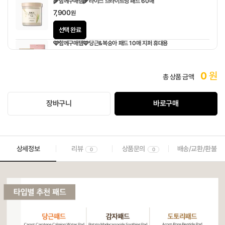
🌾함께구매템🌾라이스 브라이트닝 패드 60매
7,900
원
선택 완료
🩷함께구매템🩷당근&복숭아 패드 10매 지퍼 휴대용
1,900
원
0
원
총 상품 금액
장바구니
바로구매
상세정보
리뷰
상품문의
배송/교환/환불
0
0