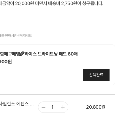
제금액이 20,000원 미만시 배송비 2,750원이 청구됩니다.
매를 원하시면 선택하세요
함께구매템🌾라이스 브라이트닝 패드 60매
,900원
선택완료
함께구매템🩷당근&복숭아 패드 10매 지퍼 휴대용
 사일런스 에센스 7
,900원
20,800
원
 2개 증정)