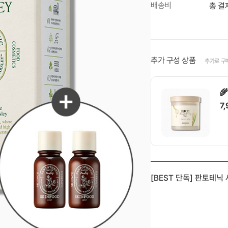
배송비
총 결
추가 구성 상품
추가로 구

7

[BEST 단독] 판토테닉
1
0ml+30ml (앰플 미니