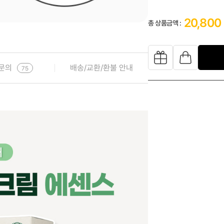
20,800
총 상품금액 :
문의
배송/교환/환불 안내
75