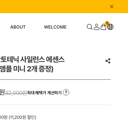
0
ABOUT
WELCOME
 판토테닉 사일런스 에센스
(앰플 미니 2개 증정)
원
32,000원
최대 혜택가 계산하기
000원
(
11,200
원 할인)