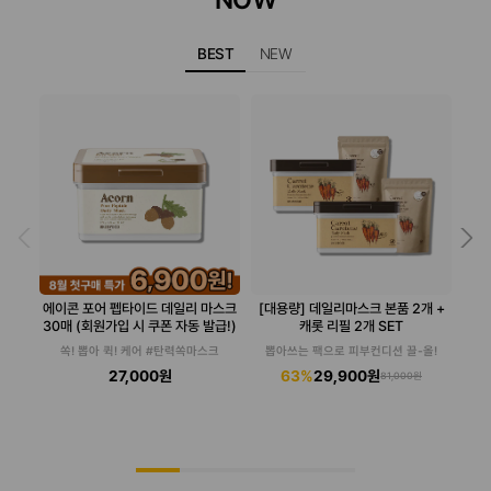
BEST
NEW
에이콘 포어 펩타이드 데일리 마스크
[대용량] 데일리마스크 본품 2개 +
30매 (회원가입 시 쿠폰 자동 발급!)
캐롯 리필 2개 SET
쏙! 뽑아 퀵! 케어 #탄력쏙마스크
뽑아쓰는 팩으로 피부컨디션 끌-올!
27,000원
63%
29,900원
81,000원