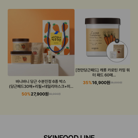
[천만당근패드] 캐롯 카로틴 카밍 워
터 패드 60매
(캐롯패드+수분선 증정)
바니바니 당근 수분진정 6종 박스
35%
16,900원
26,000원
(당근패드30매+리필+데일리마스크+미니
3종)
50%
27,900원
56,000원
SKINFOOD LINE