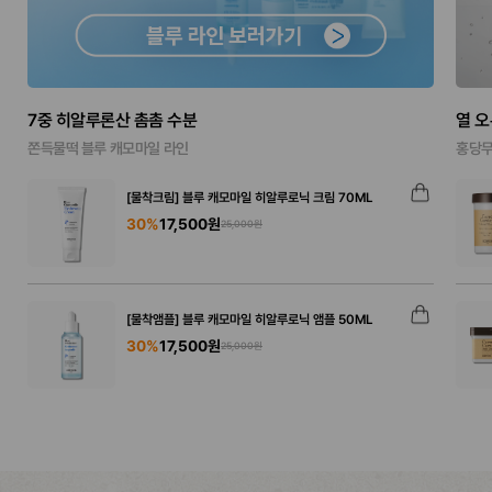
7중 히알루론산 촘촘 수분
열 
쫀득물떡 블루 캐모마일 라인
홍당무
[물착크림] 블루 캐모마일 히알루로닉 크림 70ML
30%
17,500원
25,000원
[물착앰플] 블루 캐모마일 히알루로닉 앰플 50ML
30%
17,500원
25,000원