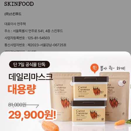
(주)스킨푸드
대표이사 천주혁
주소 : 서울특별시 언주로 541, 4층 스킨푸드
사업자등록번호 : 125-81-54503
통신사업자번호 : 제2023-서울강남-06725호
개인정보책임자 : 이세희
제휴문의 webmaster@theskinfood.com
마케팅제휴문의 sf_mkt@theskinfood.com
국내영업 문의 byeongwoo@theskinfood.com
해외영업 문의 overseas@theskinfood.com
copyrightⓒ2025 SKINFOOD. all rights reserved. Design by 디자인위브.
Global Skinfood