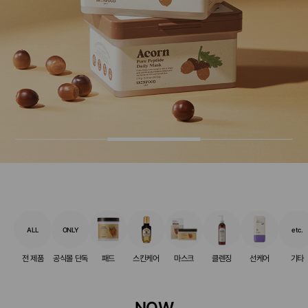
ALL
ONLY
etc.
전 제품
공식몰 단독
패드
스킨케어
마스크
클렌징
선케어
기타
NOW