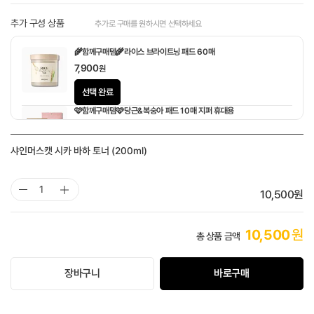
추가 구성 상품
추가로 구매를 원하시면 선택하세요
🌾함께구매템🌾라이스 브라이트닝 패드 60매
7,900
원
선택 완료
🩷함께구매템🩷당근&복숭아 패드 10매 지퍼 휴대용
1,900
원
샤인머스캣 시카 바하 토너 (200ml)
10,500
원
10,500
원
총 상품 금액
장바구니
바로구매