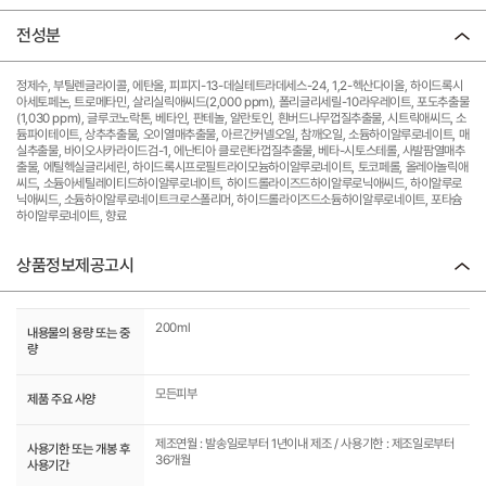
전성분
정제수, 부틸렌글라이콜, 에탄올, 피피지-13-데실테트라데세스-24, 1,2-헥산다이올, 하이드록시
아세토페논, 트로메타민, 살리실릭애씨드(2,000 ppm), 폴리글리세릴-10라우레이트, 포도추출물
(1,030 ppm), 글루코노락톤, 베타인, 판테놀, 알란토인, 흰버드나무껍질추출물, 시트릭애씨드, 소
듐파이테이트, 상추추출물, 오이열매추출물, 아르간커넬오일, 참깨오일, 소듐하이알루로네이트, 매
실추출물, 바이오사카라이드검-1, 에난티아 클로란타껍질추출물, 베타-시토스테롤, 사발팜열매추
출물, 에틸헥실글리세린, 하이드록시프로필트라이모늄하이알루로네이트, 토코페롤, 올레아놀릭애
씨드, 소듐아세틸레이티드하이알루로네이트, 하이드롤라이즈드하이알루로닉애씨드, 하이알루로
닉애씨드, 소듐하이알루로네이트크로스폴리머, 하이드롤라이즈드소듐하이알루로네이트, 포타슘
하이알루로네이트, 향료
상품정보제공고시
200ml
내용물의 용량 또는 중
량
모든피부
제품 주요 사양
제조연월 : 발송일로부터 1년이내 제조 / 사용기한 : 제조일로부터
사용기한 또는 개봉 후
36개월
사용기간