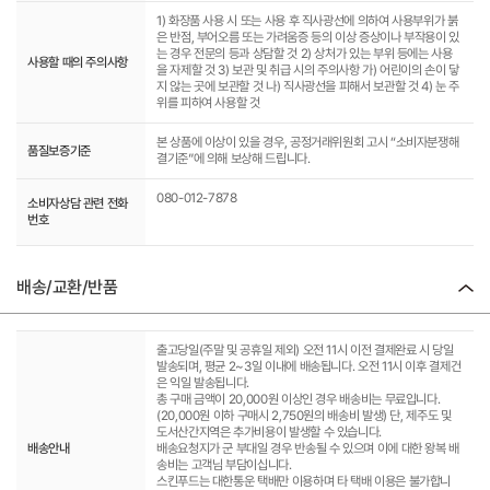
1) 화장품 사용 시 또는 사용 후 직사광선에 의하여 사용부위가 붉
은 반점, 부어오름 또는 가려움증 등의 이상 증상이나 부작용이 있
는 경우 전문의 등과 상담할 것 2) 상처가 있는 부위 등에는 사용
사용할 때의 주의사항
을 자제할 것 3) 보관 및 취급 시의 주의사항 가) 어린이의 손이 닿
지 않는 곳에 보관할 것 나) 직사광선을 피해서 보관할 것 4) 눈 주
위를 피하여 사용할 것
본 상품에 이상이 있을 경우, 공정거래위원회 고시 “소비자분쟁해
품질보증기준
결기준”에 의해 보상해 드립니다.
080-012-7878
소비자상담 관련 전화
번호
배송/교환/반품
출고당일(주말 및 공휴일 제외) 오전 11시 이전 결제완료 시 당일
발송되며, 평균 2~3일 이내에 배송됩니다. 오전 11시 이후 결제건
은 익일 발송됩니다.
총 구매 금액이 20,000원 이상인 경우 배송비는 무료입니다.
(20,000원 이하 구매시 2,750원의 배송비 발생) 단, 제주도 및
도서산간지역은 추가비용이 발생할 수 있습니다.
배송안내
배송요청지가 군 부대일 경우 반송될 수 있으며 이에 대한 왕복 배
송비는 고객님 부담이십니다.
스킨푸드는 대한통운 택배만 이용하며 타 택배 이용은 불가합니