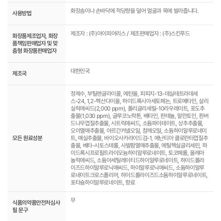
화장솜이나 손바닥에 적당량을 덜어 얼굴과 목에 발라줍니다.
사용방법
제조자 : (주)아이피어리스 / 제조판매업자 : (주)스킨푸드
화장품제조업자, 화장
품책임판매업자 및 맞
춤형 화장품판매업자
대한민국
제조국
정제수, 부틸렌글라이콜, 에탄올, 피피지-13-데실테트라데세
스-24, 1,2-헥산다이올, 하이드록시아세토페논, 트로메타민, 살리
실릭애씨드(2,000 ppm), 폴리글리세릴-10라우레이트, 포도추
출물(1,030 ppm), 글루코노락톤, 베타인, 판테놀, 알란토인, 흰버
드나무껍질추출물, 시트릭애씨드, 소듐파이테이트, 상추추출물,
오이열매추출물, 아르간커넬오일, 참깨오일, 소듐하이알루로네이
모든 원료성분
트, 매실추출물, 바이오사카라이드검-1, 에난티아 클로란타껍질추
출물, 베타-시토스테롤, 사발팜열매추출물, 에틸헥실글리세린, 하
이드록시프로필트라이모늄하이알루로네이트, 토코페롤, 올레아
놀릭애씨드, 소듐아세틸레이티드하이알루로네이트, 하이드롤라
이즈드하이알루로닉애씨드, 하이알루로닉애씨드, 소듐하이알루
로네이트크로스폴리머, 하이드롤라이즈드소듐하이알루로네이트,
포타슘하이알루로네이트, 향료
무
식품의약품안전처심사
필 문구