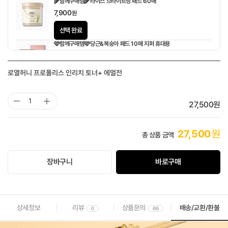
🌾함께구매템🌾라이스 브라이트닝 패드 60매
7,900
원
선택 완료
🩷함께구매템🩷당근&복숭아 패드 10매 지퍼 휴대용
1,900
원
로열허니 프로폴리스 인리치 토너+ 에멀전
27,500
원
27,500
원
총 상품 금액
장바구니
바로구매
상세정보
리뷰
상품문의
배송/교환/환불
0
66