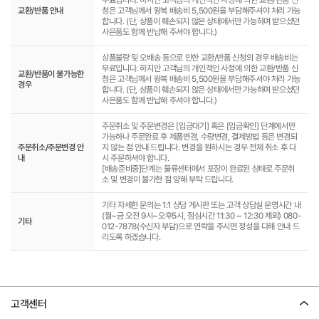
무료입니다. 하지만 고객님의 개인적인 사정에 의한 교환/반품 신
교환/반품 안내
청은 고객님께서 왕복 배송비 5,500원을 부담해주셔야 처리 가능
합니다. (단, 상품이 훼손되지 않은 상태에서만 가능하며 받으셨던
사은품도 함께 반납해 주셔야 합니다.)
상품불량 및 오배송 등으로 인한 교환/반품 신청의 경우 배송비는
무료입니다. 하지만 고객님의 개인적인 사정에 의한 교환/반품 신
교환/반품이 불가능한
청은 고객님께서 왕복 배송비 5,500원을 부담해주셔야 처리 가능
경우
합니다. (단, 상품이 훼손되지 않은 상태에서만 가능하며 받으셨던
사은품도 함께 반납해 주셔야 합니다.)
주문취소 및 주문변경은 [입금대기] 혹은 [입금확인] 단계에서만
가능하나 주문완료 후 제품변경, 수량변경, 결제방법 등은 변경되
주문취소/주문변경 안
지 않는 점 안내 드립니다. 변경을 원하시는 경우 전체 취소 후 다
내
시 주문하셔야 합니다.
[배송준비중]단계는 물류센터에서 포장이 완료된 상태로 주문취
소 및 변경이 불가한 점 양해 부탁 드립니다.
기타 자세한 문의는 1:1 상담 게시판 또는 고객 상담실 운영시간 내
(월~금 오전 9시~오후5시, 점심시간 11:30 ~ 12:30 제외) 080-
기타
012-7878(수신자 부담)으로 연락을 주시면 정성을 다해 안내 드
리도록 하겠습니다.
고객센터