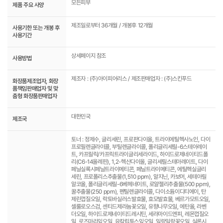
모든피부
제품 주요 사양
제조일로부터 36개월 / 개봉후 12개월
사용기한 또는 개봉 후
사용기간
상세페이지 참조
사용방법
제조자 : (주)아이피어리스 / 제조판매업자 : (주)스킨푸드
화장품제조업자, 화장
품책임판매업자 및 맞
춤형 화장품판매업자
대한민국
제조국
토너 : 정제수, 글리세린, 프로판다이올, 트라이에틸헥사노인, 다이
프로필렌글라이콜, 부틸렌글라이콜, 폴리글리세릴-6스테아레이
트, 카프릴릭/카프릭트라이글리세라이드, 하이드로제네이티드폴
리(C6-14올레핀), 1,2-헥산다이올, 글리세릴스테아레이트, 다이
페닐실록시페닐트라이메티콘, 페닐트라이메티콘, 에틸헥실글리
세린, 프로폴리스추출물(1,510 ppm), 알지닌, 카보머, 세테아릴
알코올, 폴리글리세릴-6베헤네이트, 로얄젤리추출물(500 ppm),
꿀추출물(250 ppm), 펜틸렌글라이콜, 다이소듐이디티에이, 탄
제린껍질오일, 락토바실러스발효물, 효모발효물, 베르가모트오일,
셀룰로오스검, 센티드제라늄꽃오일, 유향나무오일, 에탄올, 라벤
더오일, 하이드로제네이티드레시틴, 세라마이드엔피, 레몬껍질오
일, 로즈마리잎오일, 유칼립투스잎오일, 일랑일랑꽃오일, 실론시