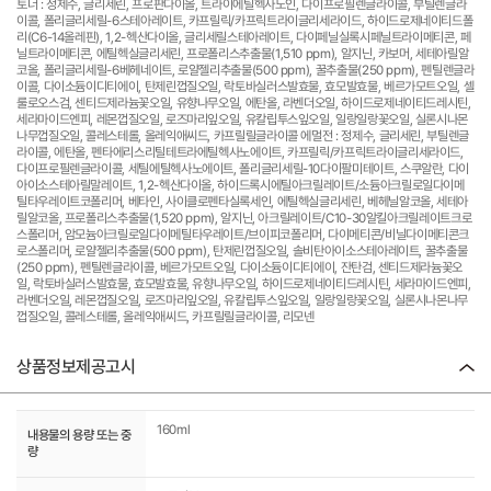
토너 : 정제수, 글리세린, 프로판다이올, 트라이에틸헥사노인, 다이프로필렌글라이콜, 부틸렌글라
이콜, 폴리글리세릴-6스테아레이트, 카프릴릭/카프릭트라이글리세라이드, 하이드로제네이티드폴
리(C6-14올레핀), 1,2-헥산다이올, 글리세릴스테아레이트, 다이페닐실록시페닐트라이메티콘, 페
닐트라이메티콘, 에틸헥실글리세린, 프로폴리스추출물(1,510 ppm), 알지닌, 카보머, 세테아릴알
코올, 폴리글리세릴-6베헤네이트, 로얄젤리추출물(500 ppm), 꿀추출물(250 ppm), 펜틸렌글라
이콜, 다이소듐이디티에이, 탄제린껍질오일, 락토바실러스발효물, 효모발효물, 베르가모트오일, 셀
룰로오스검, 센티드제라늄꽃오일, 유향나무오일, 에탄올, 라벤더오일, 하이드로제네이티드레시틴,
세라마이드엔피, 레몬껍질오일, 로즈마리잎오일, 유칼립투스잎오일, 일랑일랑꽃오일, 실론시나몬
나무껍질오일, 콜레스테롤, 올레익애씨드, 카프릴릴글라이콜 에멀전 : 정제수, 글리세린, 부틸렌글
라이콜, 에탄올, 펜타에리스리틸테트라에틸헥사노에이트, 카프릴릭/카프릭트라이글리세라이드,
다이프로필렌글라이콜, 세틸에틸헥사노에이트, 폴리글리세릴-10다이팔미테이트, 스쿠알란, 다이
아이소스테아릴말레이트, 1,2-헥산다이올, 하이드록시에틸아크릴레이트/소듐아크릴로일다이메
틸타우레이트코폴리머, 베타인, 사이클로펜타실록세인, 에틸헥실글리세린, 베헤닐알코올, 세테아
릴알코올, 프로폴리스추출물(1,520 ppm), 알지닌, 아크릴레이트/C10-30알킬아크릴레이트크로
스폴리머, 암모늄아크릴로일다이메틸타우레이트/브이피코폴리머, 다이메티콘/비닐다이메티콘크
로스폴리머, 로얄젤리추출물(500 ppm), 탄제린껍질오일, 솔비탄아이소스테아레이트, 꿀추출물
(250 ppm), 펜틸렌글라이콜, 베르가모트오일, 다이소듐이디티에이, 잔탄검, 센티드제라늄꽃오
일, 락토바실러스발효물, 효모발효물, 유향나무오일, 하이드로제네이티드레시틴, 세라마이드엔피,
라벤더오일, 레몬껍질오일, 로즈마리잎오일, 유칼립투스잎오일, 일랑일랑꽃오일, 실론시나몬나무
껍질오일, 콜레스테롤, 올레익애씨드, 카프릴릴글라이콜, 리모넨
상품정보제공고시
160ml
내용물의 용량 또는 중
량