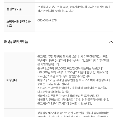
본 상품에 이상이 있을 경우, 공정거래위원회 고시 “소비자분쟁해
품질보증기준
결기준”에 의해 보상해 드립니다.
080-012-7878
소비자상담 관련 전화
번호
배송/교환/반품
출고당일(주말 및 공휴일 제외) 오전 11시 이전 결제완료 시 당일
발송되며, 평균 2~3일 이내에 배송됩니다. 오전 11시 이후 결제건
은 익일 발송됩니다.
총 구매 금액이 20,000원 이상인 경우 배송비는 무료입니다.
(20,000원 이하 구매시 2,750원의 배송비 발생) 단, 제주도 및
도서산간지역은 추가비용이 발생할 수 있습니다.
배송안내
배송요청지가 군 부대일 경우 반송될 수 있으며 이에 대한 왕복 배
송비는 고객님 부담이십니다.
스킨푸드는 대한통운 택배만 이용하며 타 택배 이용은 불가합니
다. (우체국 택배 배송 불가능)
해외에서의 주문은 가능하나 해외 배송은 불가능합니다.
빅세일 및 멤버십데이 등 이벤트 기간의 경우 물류량에 따라 당일
출고가능한 입금기준 시간이 상이할 수 있습니다.
상품불량 및 오배송 등으로 인한 교환/반품 신청의 경우 배송비는