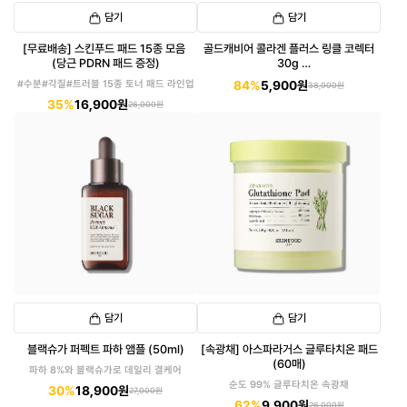
담기
담기
[무료배송] 스킨푸드 패드 15종 모음
골드캐비어 콜라겐 플러스 링클 코렉터
(당근 PDRN 패드 증정)
30g
(유통기한 2026년 11월까지)
#수분#각질#트러블 15종 토너 패드 라인업
84%
5,900원
38,000원
35%
16,900원
26,000원
담기
담기
블랙슈가 퍼펙트 파하 앰플 (50ml)
[속광채] 아스파라거스 글루타치온 패드
(60매)
파하 8%와 블랙슈가로 데일리 결케어
순도 99% 글루타치온 속광채
30%
18,900원
27,000원
62%
9,900원
26,000원