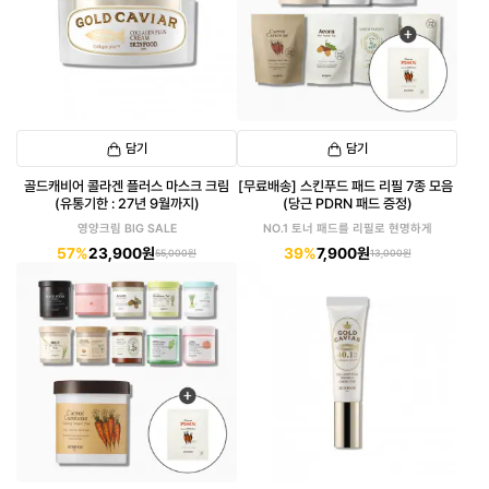
담기
담기
골드캐비어 콜라겐 플러스 마스크 크림
[무료배송] 스킨푸드 패드 리필 7종 모음
(유통기한 : 27년 9월까지)
(당근 PDRN 패드 증정)
영양크림 BIG SALE
NO.1 토너 패드를 리필로 현명하게
57%
23,900원
39%
7,900원
55,000원
13,000원