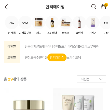
0
안티에이징
ALL
ONLY
etc.
전 제품
공식몰 단독
패드
스킨케어
마스크
클렌징
선케어
기타
라인별
당근
감자
골드캐비어
나주배
도토리
라이스
레몬그라스
무화과
고민별
진정
모공
수분
각질
안티에이징
브라이트닝
총
29
개의 상품