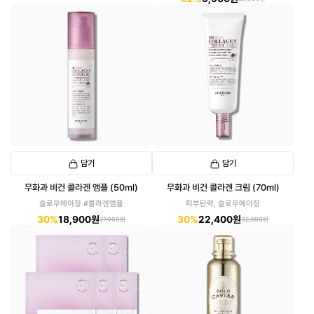
담기
담기
무화과 비건 콜라겐 앰플 (50ml)
무화과 비건 콜라겐 크림 (70ml)
슬로우에이징 #콜라겐앰플
피부탄력, 슬로우에이징
30%
18,900원
30%
22,400원
27,000원
32,000원