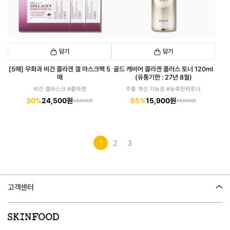
담기
담기
[5매] 무화과 비건 콜라겐 겔 마스크팩 5
골드 캐비어 콜라겐 플러스 토너 120ml
매
(유통기한 : 27년 8월)
비건 겔마스크 #콜라겐
주룸 개선 기능성 #농축탄력토너
30%
24,500원
55%
15,900원
35,000원
35,000원
1
2
3
고객센터