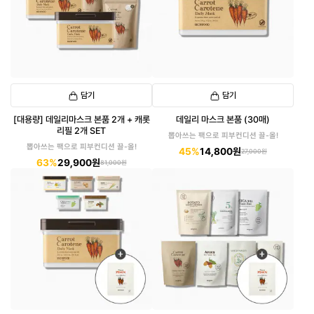
담기
담기
[대용량] 데일리마스크 본품 2개 + 캐롯
데일리 마스크 본품 (30매)
리필 2개 SET
뽑아쓰는 팩으로 피부컨디션 끌-올!
뽑아쓰는 팩으로 피부컨디션 끌-올!
45%
14,800원
27,000원
63%
29,900원
81,000원