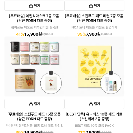
담기
담기
[무료배송] 데일리마스크 7종 모음
[무료배송] 스킨푸드 패드 리필 7종 모음
(당근 PDRN 패드 증정)
(당근 PDRN 패드 증정)
뽑아쓰는 팩으로 피부컨디션 끌-올!
NO.1 토너 패드를 리필로 현명하게
41%
15,900원
39%
7,900원
27,000원
13,000원
담기
담기
[무료배송] 스킨푸드 패드 15종 모음
[BEST 단독] 유니버스 10종 패드 키트
(당근 PDRN 패드 증정)
(스킨케어 3종 증정)
#수분#각질#트러블 15종 토너 패드 라인업
BEST 패드 10종 모음 PACK
35%
16,900원
21%
7,900원
26,000원
10,000원