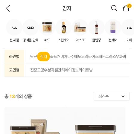
0
감자
ALL
ONLY
etc.
전 제품
공식몰 단독
패드
스킨케어
마스크
클렌징
선케어
기타
라인별
당근
감자
골드캐비어
나주배
도토리
라이스
레몬그라스
무화과
고민별
진정
모공
수분
각질
안티에이징
브라이트닝
총
13
개의 상품