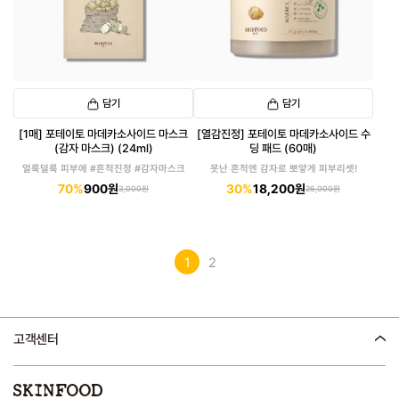
담기
담기
[1매] 포테이토 마데카소사이드 마스크
[열감진정] 포테이토 마데카소사이드 수
(감자 마스크) (24ml)
딩 패드 (60매)
얼룩덜룩 피부에 #흔적진정 #감자마스크
못난 흔적엔 감자로 뽀얗게 피부리셋!
70%
900원
30%
18,200원
3,000원
26,000원
1
2
고객센터