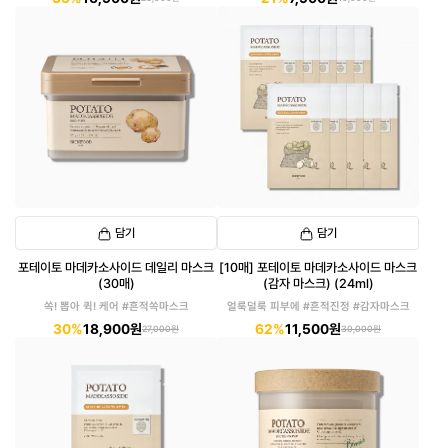
담기
담기
포테이토 마데카소사이드 데일리 마스크
[10매] 포테이토 마데카소사이드 마스크
(30매)
(감자 마스크) (24ml)
쏙! 뽑아 퀵! 케어 #흔적쏙마스크
얼룩덜룩 피부에 #흔적진정 #감자마스크
30%
18,900원
62%
11,500원
27,000원
30,000원