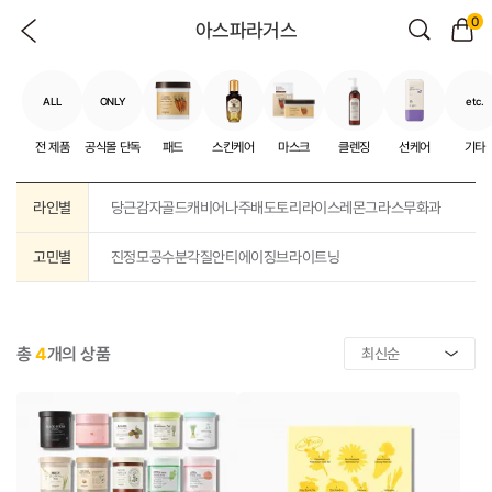
0
아스파라거스
ALL
ONLY
etc.
전 제품
공식몰 단독
패드
스킨케어
마스크
클렌징
선케어
기타
라인별
당근
감자
골드캐비어
나주배
도토리
라이스
레몬그라스
무화과
고민별
진정
모공
수분
각질
안티에이징
브라이트닝
총
4
개의 상품