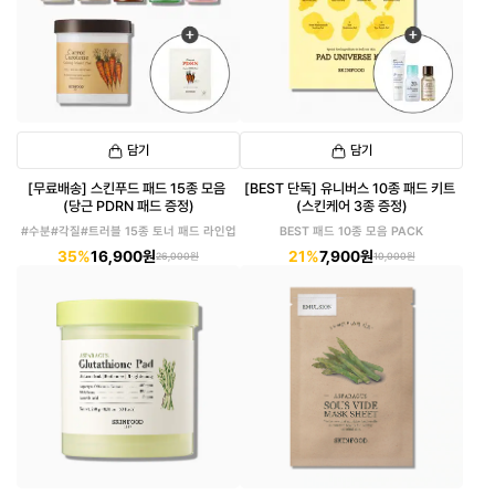
담기
담기
[무료배송] 스킨푸드 패드 15종 모음
[BEST 단독] 유니버스 10종 패드 키트
(당근 PDRN 패드 증정)
(스킨케어 3종 증정)
#수분#각질#트러블 15종 토너 패드 라인업
BEST 패드 10종 모음 PACK
35%
16,900원
21%
7,900원
26,000원
10,000원