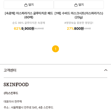
담기
담기
[속광채] 아스파라거스 글루타치온 패드
[1매] 수비드 마스크시트(아스파라거스)
(60매)
(20g)
순도 99% 글루타치온 속광채
#영양보습 충분한 영양감!
62%
9,900원
27%
800원
26,000원
1,100원
1
고객센터
(주)스킨푸드
대표이사 천주혁
주소 : 서울특별시 언주로 541, 4층 스킨푸드