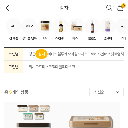
0
감자
ALL
ONLY
etc.
전 제품
공식몰 단독
패드
스킨케어
마스크
클렌징
선케어
기타
라인별
당근
감자
미나리
블루캐모마일
라이스
도토리
샤인머스캣
로열허니
고민별
워시오프
마스크팩
데일리마스크
총
5
개의 상품