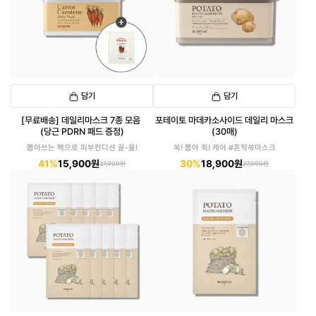
담기
담기
[무료배송] 데일리마스크 7종 모음
포테이토 마데카소사이드 데일리 마스크
(당근 PDRN 패드 증정)
(30매)
뽑아쓰는 팩으로 피부컨디션 끌-올!
쏙! 뽑아 퀵! 케어 #흔적쏙마스크
41%
15,900원
30%
18,900원
27,000원
27,000원