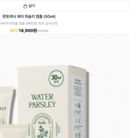
담기
판토테닉 워터 파슬리 앰플 (50ml)
#피지컨트롤 앰플 #예민한 피부 급속진정
30%
18,900원
27,000원