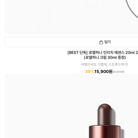
담기
[BEST 단독] 로열허니 인리치 에센스 20ml 
(로열허니 크림 30ml 증정)
여행가서도 가볍게, 스킨푸드하기!
39%
15,900원
26,000원