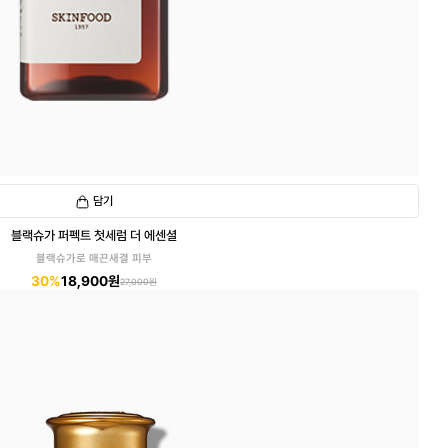
담기
블랙슈가 퍼펙트 첫세럼 더 에센셜
블랙슈가로 매끈새결 피부
30%
18,900원
27,000원