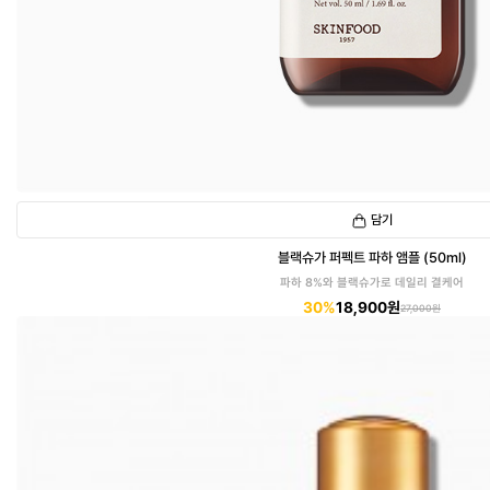
담기
블랙슈가 퍼펙트 파하 앰플 (50ml)
파하 8%와 블랙슈가로 데일리 결케어
30%
18,900원
27,000원