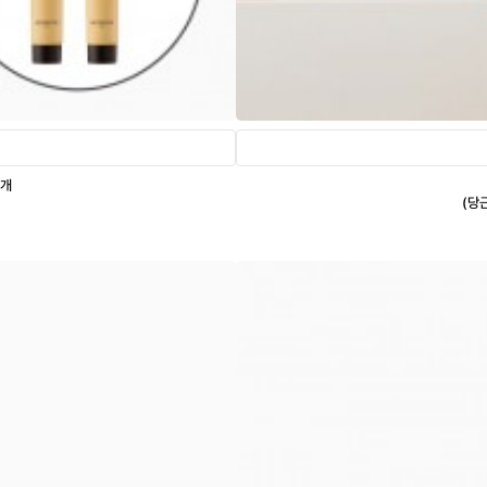
2개
(당