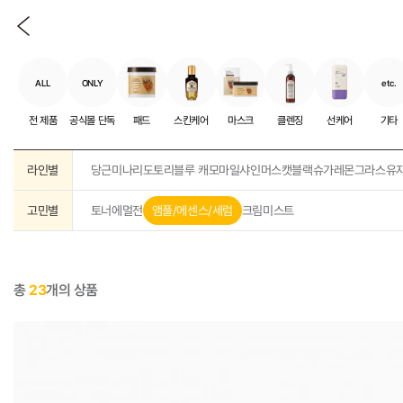
ALL
ONLY
etc.
전 제품
공식몰 단독
패드
스킨케어
마스크
클렌징
선케어
기타
라인별
당근
미나리
도토리
블루 캐모마일
샤인머스캣
블랙슈가
레몬그라스
유
고민별
토너
에멀전
앰플/에센스/세럼
크림
미스트
총
23
개의 상품