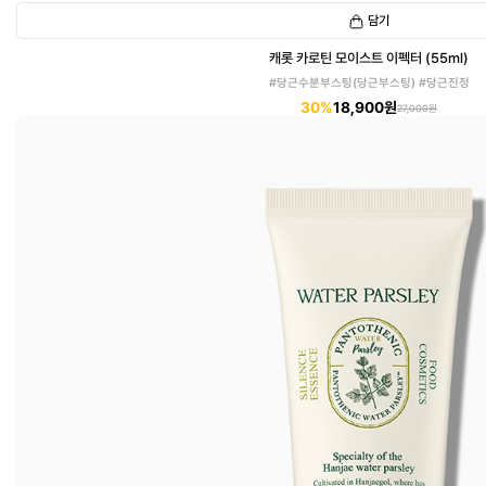
담기
캐롯 카로틴 모이스트 이펙터 (55ml)
#당근수분부스팅(당근부스팅) #당근진정
30%
18,900원
27,000원