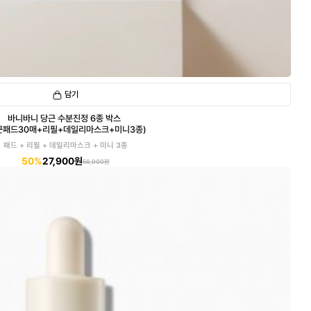
담기
바니바니 당근 수분진정 6종 박스
근패드30매+리필+데일리마스크+미니3종)
패드 + 리필 + 데일리마스크 + 미니 3종
50%
27,900원
56,000원