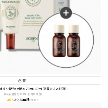
담기
토테닉 사일런스 에센스 70ml+30ml (앰플 미니 2개 증정)
유수분 밸붕 잡고 트러블 피부 개선!
35%
20,800원
32,000원