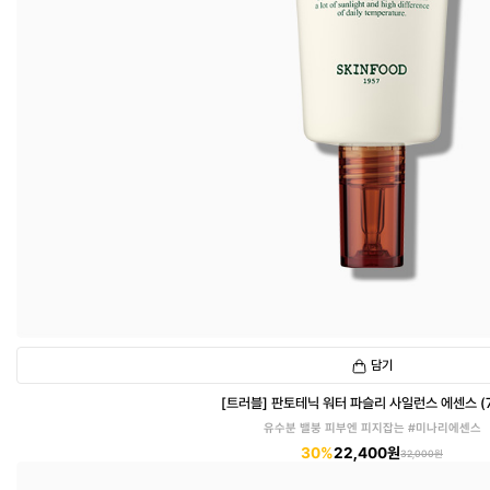
담기
[트러블] 판토테닉 워터 파슬리 사일런스 에센스 (7
유수분 밸붕 피부엔 피지잡는 #미나리에센스
30%
22,400원
32,000원