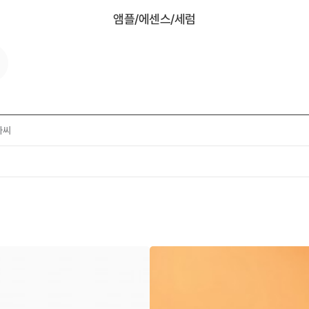
앰플/에센스/세럼
자씨