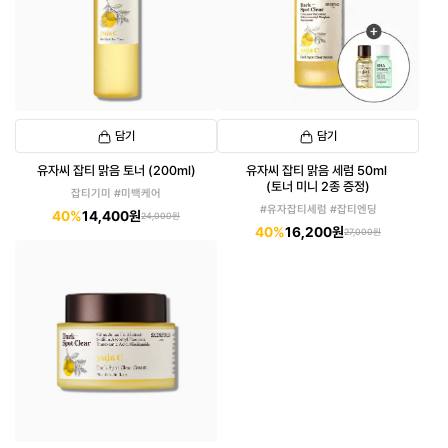
담기
담기
유자씨 잡티 맑음 토너 (200ml)
유자씨 잡티 맑음 세럼 50ml
(토너 미니 2종 증정)
잡티기미 #미백케어
#유자잡티세럼 #잡티엔딩
40%
14,400원
24,000원
40%
16,200원
27,000원