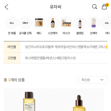
0
유자씨
ALL
ONLY
etc.
전 제품
공식몰 단독
패드
스킨케어
마스크
클렌징
선케어
기타
라인별
당근
미나리
도토리
블루 캐모마일
샤인머스캣
블랙슈가
레몬그라스
고민별
토너
에멀전
앰플/에센스/세럼
크림
미스트
총
3
개의 상품