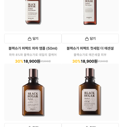
담기
담기
블랙슈가 퍼펙트 파하 앰플 (50ml)
블랙슈가 퍼펙트 첫세럼 더 에센셜
파하 8%와 블랙슈가로 데일리 결케어
블랙슈가로 매끈새결 피부
30%
18,900원
30%
18,900원
27,000원
27,000원