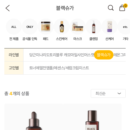
0
블랙슈가
ALL
ONLY
etc.
전 제품
공식몰 단독
패드
스킨케어
마스크
클렌징
선케어
기타
라인별
당근
미나리
도토리
블루 캐모마일
샤인머스캣
블랙슈가
레몬그라
고민별
토너
에멀전
앰플/에센스/세럼
크림
미스트
총
4
개의 상품