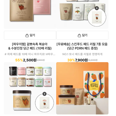
담기
담기
[파우치템] 겉뽀속촉 복숭아
[무료배송] 스킨푸드 패드 리필 7종 모음
& 수분진정 당근 패드 (10매 리필)
(당근 PDRN 패드 증정)
# 최애 패드를 10매 미니 파우치로! #파우치
NO.1 토너 패드를 리필로 현명하게
에 쏙!
55%
2,500원
39%
7,900원
5,500원
13,000원