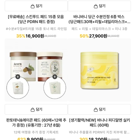
담기
담기
[무료배송] 스킨푸드 패드 15종 모음
바니바니 당근 수분진정 6종 박스
(당근 PDRN 패드 증정)
(당근패드30매+리필+데일리마스크+미
니3종)
#수분#각질#트러블 15종 토너 패드 라인업
패드 + 리필 + 데일리마스크 + 미니 3종
35%
16,900원
50%
27,900원
26,000원
56,000원
담기
담기
판토테닉&에이콘 패드 (60매+12매 추
[생기활력/NEW] 바나나 피디알엔 실키
가 증정) (유통기한 : 27년 8월)
패드 (60매)
12매 여행용 추가 증정 기획세트
바나나 추출물과 PDRN이 지친 피부에 활력
을!
62%
9,900원
30%
18,200원
26,000원
26,000원