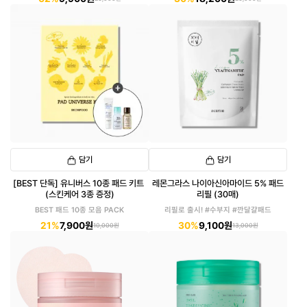
담기
담기
[BEST 단독] 유니버스 10종 패드 키트
레몬그라스 나이아신아마이드 5% 패드
(스킨케어 3종 증정)
리필 (30매)
BEST 패드 10종 모음 PACK
리필로 출시! #수부지 #깐달걀패드
21%
7,900원
30%
9,100원
10,000원
13,000원