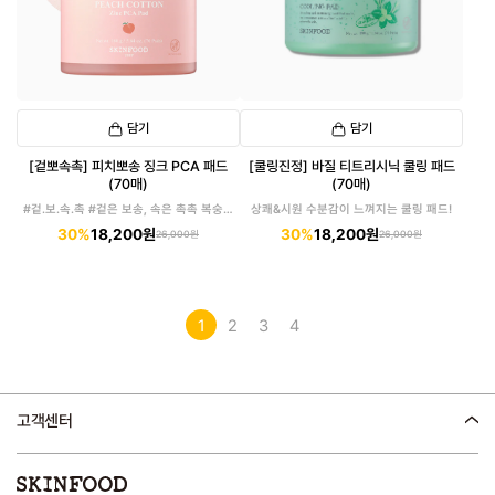
담기
담기
[겉뽀속촉] 피치뽀송 징크 PCA 패드
[쿨링진정] 바질 티트리시닉 쿨링 패드
(70매)
(70매)
#겉.보.속.촉 #겉은 보송, 속은 촉촉 복숭아
상쾌&시원 수분감이 느껴지는 쿨링 패드!
패드
30%
18,200원
30%
18,200원
26,000원
26,000원
1
2
3
4
고객센터