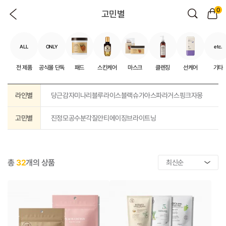
0
고민별
ALL
ONLY
etc.
전 제품
공식몰 단독
패드
스킨케어
마스크
클렌징
선케어
기타
라인별
당근
감자
미나리
블루
라이스
블랙슈가
아스파라거스
핑크자몽
고민별
진정
모공
수분
각질
안티에이징
브라이트닝
총
32
개의 상품